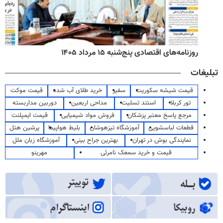
روزنامه‌های اقتصادی پنج‌شنبه ۱۵ مرداد ۱۴۰۵
تبلیغات
قیمت شیشه سکوریت
سفیر
خرید طلای آب شده
قیمت موکت
تور کربلا
استند تسلیت
مداحی اربعین
دوربین مداربسته
مرجع پاسخ معتبر پزشکان
فروش مواد شیمیایی
قیمت ایمپلنت
قطعات لباسشویی
آموزشگاه تیزهوشان
بلیط هواپیما
پرشین هتل
نمایندگی بوش در تهران
بهترین جراح بینی
آموزشگاه زبان ملل
قیمت و خرید سمعک نامرئی
مهرینو