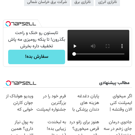
ناترازی انرژی
ناترازی برق
شرکت برق خراسان شمالی
تابستون رو خنک و راحت
بگذرون! تا پنکه رومیزی مه پاش
تخفیف داره بخرش
سفارش بده!
مطالب پیشنهادی
اگر میخوای
پایان دغدغه
فرم خود را در
ویدیو هولناک از
ایمپلنت کنی
هزینه های
بزرگترین
جوان کارتن
الان وقتشه |
دندان پزشکی با
جشنواره ایمپلنت
خوابی که
فقط با ۲۵
پک سفید کننده
تهران پر کنید ! |
میلیاردر شد.
جادوی درمان
هنوز برای زانو درد
به لبخندت
به پول نیاز
میلیون تومان!!!
خانگی
فقط ۲۵ میلیون
آموزش رایگان
جای زخم در سه
قرص میخوری؟
زیبایی بده!
داری؟ همین