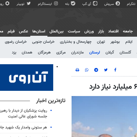
تلگرام
سروش
آی گپ
بله
اینستاگرام
توییتر
روبی
جامعه
اقتصاد
بازار
ورزش
سیاست
بین‌الملل
استان‌ها
عکس
فیلم
مج
ایلام
بوشهر
تهران
چهارمحال و بختیاری
خراسان جنوبی
خراسان رضوی
گلستان
گیلان
لرستان
مازندران
مرکزی
هرمزگان
همدان
یزد
تازه‌ترین اخبار
روایت پزشکیان از دیدار با رهبر
جلسه شورای عالی امنیت
هر ستونی وامدار یک شهید جا