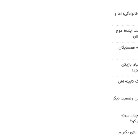
انوادگی؛ اما و
 کشور در ۷۲ ساعت آینده؛ موج
به همسایگان
ام بازیکن
رد!
گ کابینه اش
ین وضعیت دیگر
چنان سوژه
کرد!
 بازی نگیریم!