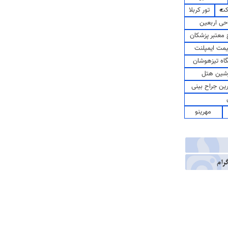
کت
تور کربلا
حی اربعین
معتبر پزشکان
مت ایمپلنت
اه تیزهوشان
شین هتل
رین جراح بینی
مهرینو