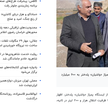
کاظمی: پیشرفت طرح‌های صنعتی
برنامه زمان‌بندی جلوتر رفت
«ساداکو و هزار درنای کاغذی»؛ ر
از رنج جنگ، امید و صلح
محدودیت‌های ترافیکی دهه پایا
محورهای خراسان رضوی اعلام
جلالی: مهار ۲۹ مگاوات ت
ساخت ده نیروگاه خورشیدی ا
روایت خدمت شاهرودی‌ها در ار
شاهرود خادم جاماندگان شد
یادواره شهدای کتابخانه‌های ع
برگزار می‌شود
خرم‌آباد - مدیرعامل شرکت آب منطقه‌ای لرستان، گفت: تکمیل ایستگاه پمپاژ «واشیان» پلدختر به ۶۰۰ میلیارد
مصلی تهران میزبان دوازدهمین
ایران‌نوشت شد
ابوالقاسم قاسم‌زاده، روزنامه‌
ز ایستگاه پمپاژ «
واشیان
» پلدختر، اظهار
درگذشت
داشت: این ایستگاه پمپاژ در حال حاضر ۴۵ درصد پیشرفت فیزیکی داشته و با ظرفیت انتقال هزار و ۲۰۰ لیتر در ثانیه،