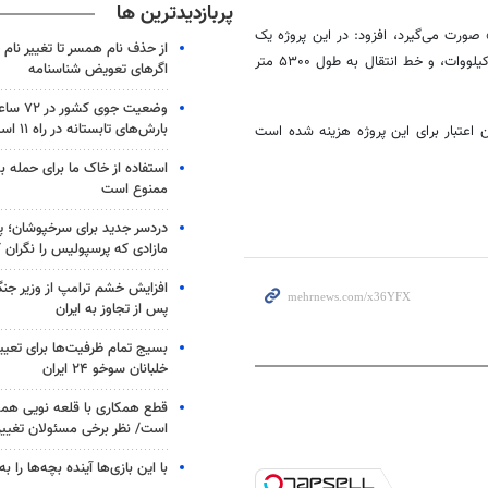
پربازدیدترین ها
صورت می‌گیرد، افزود: در این پروژه یک
از حذف نام همسر تا تغییر نام خ
با توان هرکدام ۲۰۰ کیلووات، و خط انتقال به طول ۵۳۰۰ متر
اگرهای تعویض شناسنامه
وضعیت جوی
بارش‌های تابستانه در راه ۱۱ استان
لرستان، تصریح کرد: تاکنون ۴۳.۹ میلیارد تومان اعتبار برای این پروژه هزینه شده است
استفاده از خاک ما برای حمله 
ممنوع است
دردسر جدید برای سرخپوشان؛ پی
مازادی که پرسپولیس را نگران ک
افزایش خشم ترامپ از وزیر جن
پس از تجاوز به ایران
بسیج تمام ظرفیت‌ها برای تعی
خلبانان سوخو ۲۴ ایران
قطع همکاری با قلعه نویی هم
است/ نظر برخی مسئولان تغییر 
با این بازی‌ها آینده بچه‌ها را به