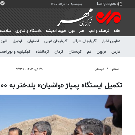
پنجشنبه ۱۵ مرداد ۱۴۰۵
خانه
فرهنگ و ادب
هنر
دين، حوزه، انديشه
دانشگاه و فناوری
سلامت
عناوین اخبار
آذربایجان شرقی
آذربایجان غربی
اصفهان
اردبیل
البرز
فارس
قزوین
قم
کردستان
کرمان
کرمانشاه
کهگیلویه و بویراحمد
استانها
لرستان
۲۸ دی ۱۴۰۳، ۲۲:۳۷
تکمیل ایستگاه پمپاژ «واشیان» پلدختر به ۶۰۰ میلیارد نیاز دارد