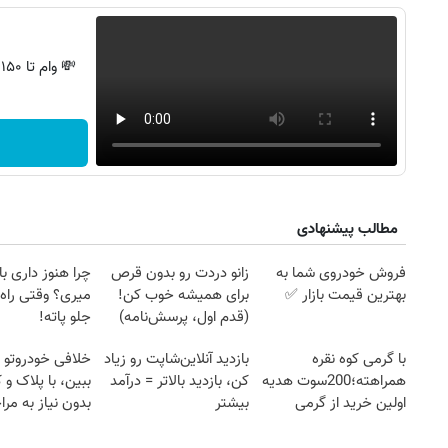
💸 وام تا ۱۵۰ میلیون، بدون ضامن و استرس!
مطالب پیشنهادی
فروش خودروی شما به
زانو دردت رو بدون قرص
چرا هنوز داری با 
بهترین قیمت بازار ✅
برای همیشه خوب کن!
میری؟ وقتی راه 
(قدم اول، پرسش‌نامه)
جلو پاته!
با گرمی کوه نقره
بازدید آنلاین‌شاپت رو زیاد
خلافی خودروتو ا
روزنامه‌های اقتصادی چهارشنبه ۱۴ مرداد ۱۴۰۵
روزنامه
همراهته؛200سوت هدیه
کن، بازدید بالاتر = درآمد
ببین، با پلاک و 
اولین خرید از گرمی
بیشتر
بدون نیاز به مرا
حضوری