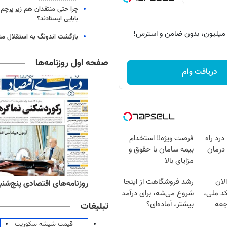
چرا حتی منتقدان هم زیر پرچم
بابایی ایستادند؟
بازگشت اندونگ به استقلال م
صفحه اول روزنامه‌ها
دریافت وام
درد راه
فرصت ویژه‼️ استخدام
درمان
بیمه سامان با حقوق و
مزایای بالا
لان
رشد فروشگاهت از اینجا
‌های ورزشی پنج‌شنبه ۱۵ مرداد ۱۴۰۵
روزنامه‌های اقتصادی پنج‌شنبه ۱۵ مرداد ۰۵
کد ملی،
شروع می‌شه، برای درآمد
جعه
بیشتر، آماده‌ای؟
تبلیغات
قیمت شیشه سکوریت