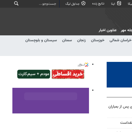
نتایج زنده
کا
ایتا
جداول لیگ
له مهر
عناوین اخبار
خراسان شمالی
خوزستان
زنجان
سمنان
سیستان و بلوچستان
ی پس از بمباران
نفداست