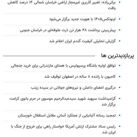
براتی‌زاده: تغییر کاربری غیرمجاز اراضی خراسان شمالی ۱۴ درصد کاهش
یافت
اینوتکس۱۴۰۵ با هویت جدید برگزار می‌شود
پیش‌بینی برداشت ۴۸ هزار تن ذرت علوفه‌ای در خراسان جنوبی
گزارش تحلیلی کیفیت گندم ایران اعلام شد
پربازدیدترین ها
توافق اولیه باشگاه پرسپولیس با همتای مازندرانی برای خرید جنجالی
کامیون با راننده ۸ ساله در اصفهان توقیف شد
درگیری اعضای داعش و نیروهای جولانی در سیده زینب
گرامیداشت سپهبد شهید سیدعبدالرحیم موسوی در حرم بانوی کرامت
برگزار شد
تمجید رسانه آلبانیایی از عملکرد آسانی مقابل استقلال خوزستان
رئیس ستاد مشترک ارتش آمریکا خواستار راهی برای خروج از جنگ با
ایران شد