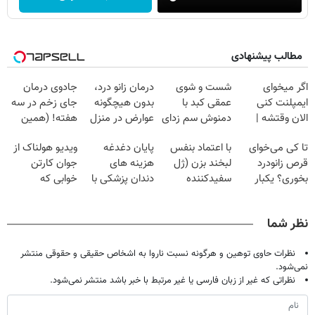
مطالب پیشنهادی
اگر میخوای
شست و شوی
درمان زانو درد،
جادوی درمان
ایمپلنت کنی
عمقی کبد با
بدون هیچگونه
جای زخم در سه
الان وقتشه |
دمنوش سم زدای
عوارض در منزل
هفته! (همین
فقط با ۲۵
گیاهی
(◂پرسش‌نامه)
حالا رایگان
تا کی می‌خوای
با اعتماد بنفس
پایان دغدغه
ویدیو هولناک از
میلیون تومان!!!
صحبت کنید)
قرص زانودرد
لبخند بزن (ژل
هزینه های
جوان کارتن
بخوری؟ یکبار
سفیدکننده
دندان پزشکی با
خوابی که
اصولی درمانش
دندان40%تخفیف)
پک سفید کننده
میلیاردر شد.
کن
خانگی
آموزش رایگان
نظر شما
نظرات حاوی توهین و هرگونه نسبت ناروا به اشخاص حقیقی و حقوقی منتشر
نمی‌شود.
نظراتی که غیر از زبان فارسی یا غیر مرتبط با خبر باشد منتشر نمی‌شود.