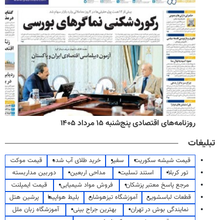
روزنامه‌های اقتصادی پنج‌شنبه ۱۵ مرداد ۱۴۰۵
تبلیغات
قیمت شیشه سکوریت
سفیر
خرید طلای آب شده
قیمت موکت
تور کربلا
استند تسلیت
مداحی اربعین
دوربین مداربسته
مرجع پاسخ معتبر پزشکان
فروش مواد شیمیایی
قیمت ایمپلنت
قطعات لباسشویی
آموزشگاه تیزهوشان
بلیط هواپیما
پرشین هتل
نمایندگی بوش در تهران
بهترین جراح بینی
آموزشگاه زبان ملل