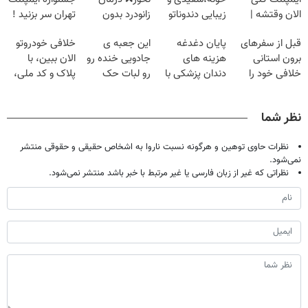
الان وقتشه |
زیبایی دندوناتو
زانودرد بدون
تهران سر بزنید !
فقط با ۲۵
برگردون
قرص
| فقط ۲۵
قبل از سفرهای
پایان دغدغه
این جعبه ی
خلافی خودروتو
میلیون تومان!!!
(40%off)
میلیون !
برون استانی
هزینه های
جادویی خنده رو
الان ببین، با
خلافی خود را
دندان پزشکی با
رو لبات حک
پلاک و کد ملی،
صفر کنید!
پک سفید کننده
میکنه
بدون نیاز به
خانگی
خرید40%تخفیف
مراجعه حضوری
نظر شما
نظرات حاوی توهین و هرگونه نسبت ناروا به اشخاص حقیقی و حقوقی منتشر
نمی‌شود.
نظراتی که غیر از زبان فارسی یا غیر مرتبط با خبر باشد منتشر نمی‌شود.