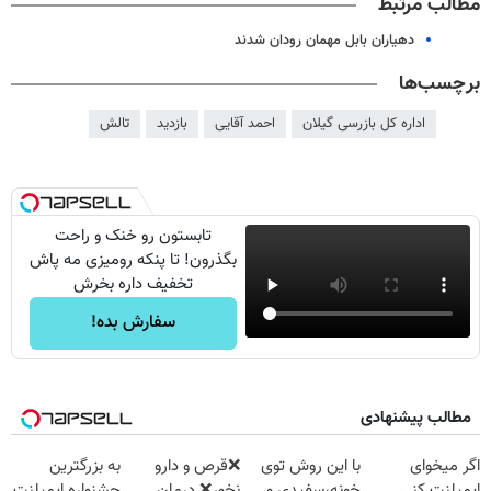
مطالب مرتبط
دهیاران بابل مهمان رودان شدند
برچسب‌ها
اداره کل بازرسی گیلان
احمد آقایی
بازدید
تالش
تابستون رو خنک و راحت
بگذرون! تا پنکه رومیزی مه پاش
تخفیف داره بخرش
سفارش بده!
مطالب پیشنهادی
اگر میخوای
با این روش توی
❌قرص‌ و دارو
به بزرگترین
ایمپلنت کنی
خونه،سفیدی و
نخور❌ درمان
جشنواره ایمپلنت