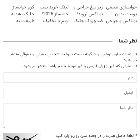
امشب🔥)
تخفیف
میکنه (خرید با
جوانسازی طبیعی
زیر تیغ جراحی و
لینک خرید بمب
کرم جوانساز
40%تخفیف)
پوست بدون
بوتاکس نروید!
جوانساز 2026!
جلبک، هدیه
بوتاکس و جراحی
ضدچروک جلبک
اونم با تخفیف
طبیعت به
😳! خرید با
با40%تخفیف
ویژه
شما(خرید با
تخفیف ویژه
تخفیف ویژه)
نظر شما
نظرات حاوی توهین و هرگونه نسبت ناروا به اشخاص حقیقی و حقوقی منتشر
نمی‌شود.
نظراتی که غیر از زبان فارسی یا غیر مرتبط با خبر باشد منتشر نمی‌شود.
*
لطفا حاصل عبارت را در جعبه متن روبرو وارد کنید