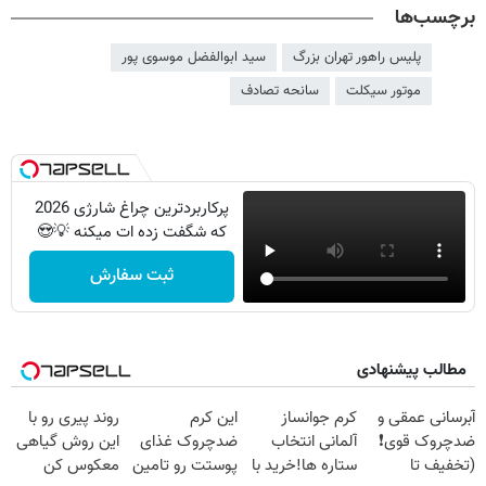
برچسب‌ها
پلیس راهور تهران بزرگ
سید ابوالفضل موسوی پور
موتور سیکلت
سانحه تصادف
پرکاربردترین چراغ شارژی 2026
که شگفت زده ات میکنه 💡😍
ثبت سفارش
مطالب پیشنهادی
آبرسانی عمقی و
کرم جوانساز
این کرم
روند پیری رو با
ضدچروک قوی❗
آلمانی انتخاب
ضدچروک غذای
این روش گیاهی
(تخفیف تا
ستاره ها!خرید با
پوستت رو تامین
معکوس کن