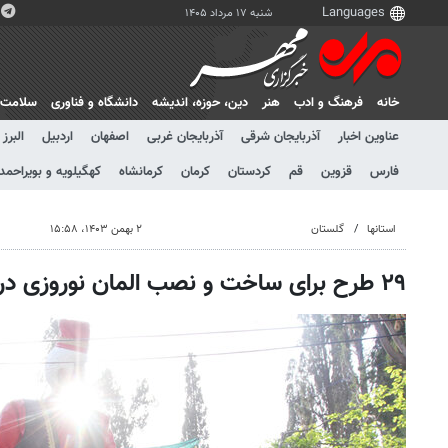
شنبه ۱۷ مرداد ۱۴۰۵
خانه
فرهنگ و ادب
هنر
دين، حوزه، انديشه
دانشگاه و فناوری
سلامت
عناوین اخبار
آذربایجان شرقی
آذربایجان غربی
اصفهان
اردبیل
البرز
فارس
قزوین
قم
کردستان
کرمان
کرمانشاه
کهگیلویه و بویراحمد
استانها
گلستان
۲ بهمن ۱۴۰۳، ۱۵:۵۸
۲۹ طرح برای ساخت و نصب المان نوروزی در شهر انتخاب شد