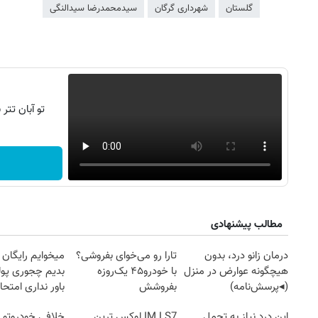
گلستان
شهرداری گرگان
سیدمحمدرضا سیدالنگی
تو آبان تت
روزنامه‌های صبح شنبه ۱۷ مرداد ۱۴۰۵
روزنام
مطالب پیشنهادی
درمان زانو درد، بدون
تارا رو می‌خوای بفروشی؟
میخوایم رایگان 
هیچگونه عوارض در منزل
با خودرو۴۵ یک‌روزه
بدیم چجوری پول
(◂پرسش‌نامه)
بفروشش
باور نداری امتح
مجانیه
این درد نیاز به تحمل
IM LS7 لوکس ترین
خلافی خودروتو ا