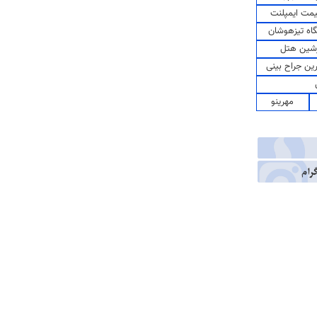
مت ایمپلنت
اه تیزهوشان
شین هتل
رین جراح بینی
مهرینو