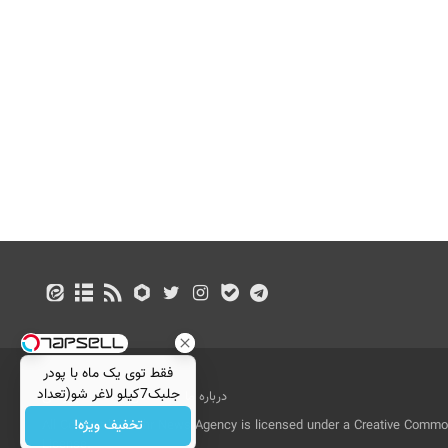
فقط توی یک ماه با پودر
جلبک7کیلو لاغر شو(تعداد
درباره ما
تماس با ما
بازرگانی
محدود)
تخفیف ویژه!
All Content by Mehr News Agency is licensed under a Creative Commons
License.