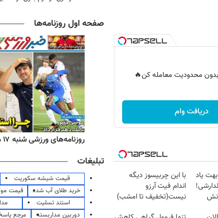
صفحه اول روزنامه‌ها
ر بدون محدودیت معامله کن🔥
دریافت وام
ه‌های اقتصادی شنبه ۱۷ مرداد ۱۴۰۵
روزنامه‌های ورزشی شنبه ۱۷ مرداد ۱۴۰۵
تبلیغات
بهت یاد
با این چربیسوز دیگه
قیمت شیشه سکوریت
دارشی!
اندام فیت آرزو
خرید طلای آب شده
قیمت مو
انش
نیست(تخفیف تا امشب)
استند تسلیت
مدا
دوربین مداربسته
مرجع پاسخ 
لان
تنها فرمول گیاهی کاهش