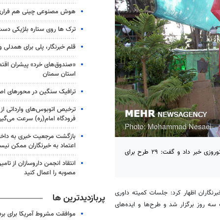
هوش مصنوعی چینی هم فرار
ترک ها روی ستاره بلژیکی دست
قلم خبرنگار، پلی برای همدلی و
«صندوق‌های خرد» پیشران اقتص
استان سمنان
ترافیک سنگین در محورهای اص
ترخیص اتوبوس‌های وارداتی از م
فرودگاه امام(ره) سرعت می‌گیر
بازگشت مرجعیت خبری به داخل
اعتماد به خبرنگاران ممکن نی
گرگان- شهردار گرگان از دریافت ۳۷۰ طرح به کمیته داوری طراح و المان نوروزی خبر داد و گفت: ۲۹ طرح برای
انتقاد انجمن داروسازان از تامی
مصوبه را اعمال کنید
نگاران اظهار کرد: جلسات کمیته داوری
پربازدیدترین ها
ه روز برگزار شد و طرح‌ها و ایده‌های
موافقت مشروط آمریکا برای بر