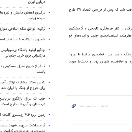
دریایی ایران
مرتبط با صدسالگی گرگان و ایام نوروز دریافت شد که پس از بررسی تعداد ۲۹ طرح
درگیری اعضای داعش و نیروهای
سیده زینب
رگان از نظر فرهنگی، تاریخی و گردشگری
ترکیه: توافق مکه ائتلافی موازی
 هنرمند، استعدادهای جدید و ایده‌های نو
کامیون با راننده ۸ ساله در اصفهان توقیف شد
توافق اولیه باشگاه پرسپولیس 
هنگ و هنر ملی، نمادهای مرتبط با نوروز
مازندرانی برای خرید جنجالی
ی و خلاقیت، شهری پویا و بانشاط مورد
۶ نفر از حریق منزل مسکونی 
یافتند
رئیس ستاد مشترک ارتش آمریکا
برای خروج از جنگ با ایران شد
حزب الله عراق: بازنگری در پاسخ
عربستان و آمریکا مطرح است
زمین لرزه ۴.۶ ریشتری گلباف کرمان را لرزاند
گرامیداشت سپهبد شهید سیدعب
موسوی در حرم بانوی کرامت برگ