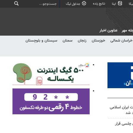
نتایج زنده
کا
ایتا
جداول لیگ
له مهر
عناوین اخبار
خراسان شمالی
خوزستان
زنجان
سمنان
سیستان و بلوچستان
 ایران اسلامی
 شد
 چلسی قرار