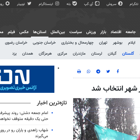
تلگرام
سروش
آی گپ
بله
اینستاگرام
توییتر
روبی
جامعه
اقتصاد
بازار
ورزش
سیاست
بین‌الملل
استان‌ها
عکس
فیلم
مج
ایلام
بوشهر
تهران
چهارمحال و بختیاری
خراسان جنوبی
خراسان رضوی
گلستان
گیلان
لرستان
مازندران
مرکزی
هرمزگان
همدان
یزد
تازه‌ترین اخبار
امام جمعه دشتی: روند پیشرفت
حتی یک دقیقه متوقف نخواهد
شهاب زاهدی و یاران رو در روی
می‌گیرند