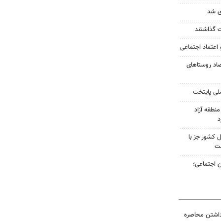
ی شد
 گذاشتند
 اعتماد اجتماعی
اد روستاهای
لی پایتخت
نطقه آزاد
د
 کشور جز با
ست
ن اجتماعی؛
داشتن محاصره