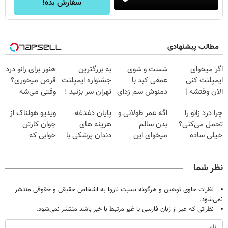
سفارش بده!
مطالب پیشنهادی
اگر میخوای
شست و شوی
به بزرگترین
هنوز برای زانو درد
ایمپلنت کنی
عمقی کبد با
جشنواره ایمپلنت
قرص میخوری؟
الان وقتشه |
دمنوش سم زدای
تهران سر بزنید !
وقتی می‌شه
فقط با ۲۵
گیاهی
| فقط ۲۵
بدون عمل
چرا درد زانو را
اگه عمر طولانی و
پایان دغدغه
ویدیو هولناک از
میلیون تومان!!!
میلیون !
درمانش کرد؟؟؟؟
تحمل می‌کنی؟
بدن سالم
هزینه های
جوان کارتن
خیلی ساده
میخوای این
دندان پزشکی با
خوابی که
درمنزل درمانش
نوشیدنی رو با
پک سفید کننده
میلیاردر شد.
کن
تخفیف بخر
خانگی
آموزش رایگان
نظر شما
نظرات حاوی توهین و هرگونه نسبت ناروا به اشخاص حقیقی و حقوقی منتشر
نمی‌شود.
نظراتی که غیر از زبان فارسی یا غیر مرتبط با خبر باشد منتشر نمی‌شود.