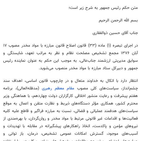
متن حکم رئیس جمهور به شرح زیر است؛
بسم
الله الرحمن الرحیم
جناب آقای حسین ذوالفقاری
در اجرای تبصره (۱) ماده (۳۳) قانون اصلاح قانون مبارزه با مواد مخدر مصوب ۱۷
آبان ۱۳۷۶ مجمع تشخیص مصلحت نظام و نظر به مراتب تعهد، شایستگی و
سوابق مدیریتی ارزشمند جناب‌عالی، به موجب این حکم به عنوان نماینده رئیس
جمهور و دبیرکل ستاد مبارزه با مواد مخدر منصوب می‌شوید.
انتظار دارد با
اتکال
به خداوند متعال و در چارچوب قانون اساسی، اهداف سند
چشم‌انداز، سیاست‌های کلی مصوب
مقام معظم رهبری
(مدظله‌العالی)، برنامه
هفتم پیشرفت و رعایت منشور اخلاقی کارگزاران دولت چهاردهم، با هماهنگی وزیر
محترم کشور، همکاری مؤثر دستگاه‌های ذیربط و نظارت متقن و اعمال به موقع
سیاست‌های هدفمند عملیاتی و قضائی، نسبت به مبارزه فراگیر و قاطع علیه کلیه
فعالیت‌ها و اقدامات غیر قانونی مرتبط با مواد مخدر و روان‌گردان، با بهره‌مندی از
نیروهای مؤمن و پاکدست، اتخاذ راهکارهای پیشگیرانه در مقابله با تهدیدات و
آسیب‌های موجود، گسترش امکانات عمومی تشخیص، درمان، باز
توانی
و