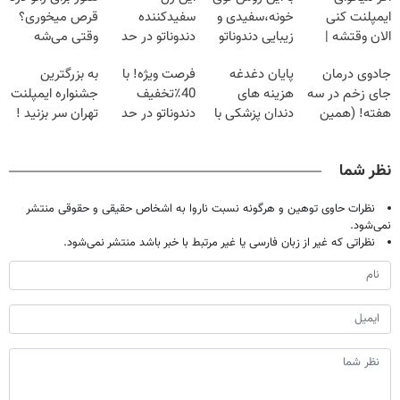
ایمپلنت کنی
خونه،سفیدی و
سفیدکننده
قرص میخوری؟
الان وقتشه |
زیبایی دندوناتو
دندوناتو در حد
وقتی می‌شه
فقط با ۲۵
برگردون
لمینت سفید
بدون عمل
جادوی درمان
پایان دغدغه
فرصت ویژه! با
به بزرگترین
میلیون تومان!!!
(40%off)
میکنه
درمانش کرد؟؟؟؟
جای زخم در سه
هزینه های
40٪تخفیف
جشنواره ایمپلنت
(40%تخفیف)
هفته! (همین
دندان پزشکی با
دندوناتو در حد
تهران سر بزنید !
حالا رایگان
پک سفید کننده
کامپوزیت سفید
| فقط ۲۵
صحبت کنید)
خانگی
کن
میلیون !
نظر شما
نظرات حاوی توهین و هرگونه نسبت ناروا به اشخاص حقیقی و حقوقی منتشر
نمی‌شود.
نظراتی که غیر از زبان فارسی یا غیر مرتبط با خبر باشد منتشر نمی‌شود.