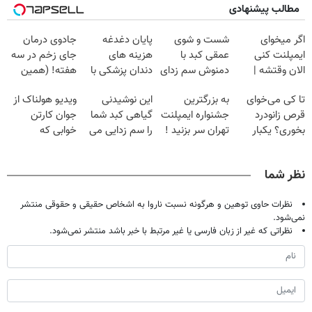
مطالب پیشنهادی
اگر میخوای
شست و شوی
پایان دغدغه
جادوی درمان
ایمپلنت کنی
عمقی کبد با
هزینه های
جای زخم در سه
الان وقتشه |
دمنوش سم زدای
دندان پزشکی با
هفته! (همین
فقط با ۲۵
گیاهی
پک سفید کننده
حالا رایگان
تا کی می‌خوای
به بزرگترین
این نوشیدنی
ویدیو هولناک از
میلیون تومان!!!
خانگی
صحبت کنید)
قرص زانودرد
جشنواره ایمپلنت
گیاهی کبد شما
جوان کارتن
بخوری؟ یکبار
تهران سر بزنید !
را سم زدایی می
خوابی که
اصولی درمانش
| فقط ۲۵
کند (با ضمانت
میلیاردر شد.
کن
میلیون !
مرجوعی)
آموزش رایگان
نظر شما
نظرات حاوی توهین و هرگونه نسبت ناروا به اشخاص حقیقی و حقوقی منتشر
نمی‌شود.
نظراتی که غیر از زبان فارسی یا غیر مرتبط با خبر باشد منتشر نمی‌شود.