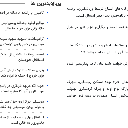
پربازدیدترین ها
خانه‌های استان توسط ورزشکاران، برنامه
کامیون با راننده ۸ ساله در اصفهان توقیف شد
 برنامه‌های دهه فجر امسال است.
توافق اولیه باشگاه پرسپولیس 
ه فجر امسال برگزاری هزار شهر در هزار
مازندرانی برای خرید جنجالی
گرامیداشت سپهبد شهید سیدعب
موسوی در حرم بانوی کرامت برگ
روستاهای استان، جشن در دانشگاه‌ها و
هه فجر امسال انجام خواهد شد.
تمجید رسانه آلبانیایی از عملکر
استقلال خوزستان
 امسال یک هزار و ۲۶ افتتاح و ۶۸ پروژه کلنگ زنی خواهد شد، بیان کرد: پیش‌بینی شده
رئیس ستاد مشترک ارتش آمریکا
برای خروج از جنگ با ایران شد
 همدان، طرح ویژه مسکن روستایی، شهرک
حزب الله عراق: بازنگری در پاسخ
پارک نوح
آوند
و پارک گردشگری نهاوند،
عربستان و آمریکا مطرح است
 شاخص استان همدان در دهه فجر خواهد
موسیقی در ترازوی حق/رهبر شهی
و حرام بودن موسیقی چه گفتن
استقلال برای سه جام نیاز به 
بختیاری‌زاده خالی است