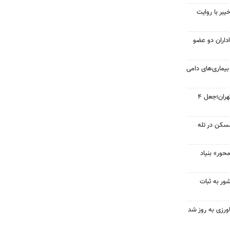
بر با روایت
داران دو عضو
بیماری‌های دامی
انهدام باند جاعلان حرفه‌ای در تهران؛جعل ۴
مسکن در تله
حور» بنیاد
ور به ثبات
زی به‌ روز شد