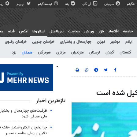
تلگرام
سروش
آی گپ
بله
اینستاگرام
توییتر
روبی
جامعه
اقتصاد
بازار
ورزش
سیاست
بین‌الملل
استان‌ها
عکس
فیلم
مج
ایلام
بوشهر
تهران
چهارمحال و بختیاری
خراسان جنوبی
خراسان رضوی
گلستان
گیلان
لرستان
مازندران
مرکزی
هرمزگان
همدان
یزد
تازه‌ترین اخبار
ظرفیت‌های چهارمحال و بختیار
ملی معرفی شود
چرا یخچال الکترواستیل خنک ن
دلایل و زمان مناسب تعمیر