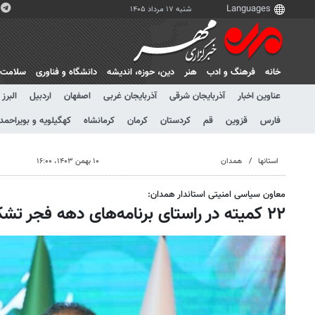
شنبه ۱۷ مرداد ۱۴۰۵
خانه
فرهنگ و ادب
هنر
دين، حوزه، انديشه
دانشگاه و فناوری
سلامت
عناوین اخبار
آذربایجان شرقی
آذربایجان غربی
اصفهان
اردبیل
البرز
فارس
قزوین
قم
کردستان
کرمان
کرمانشاه
کهگیلویه و بویراحمد
استانها
همدان
۱۰ بهمن ۱۴۰۳، ۱۶:۰۰
معاون سیاسی امنیتی استاندار همدان:
۲۲ کمیته در راستای برنامه‌های دهه فجر تشکیل شده است