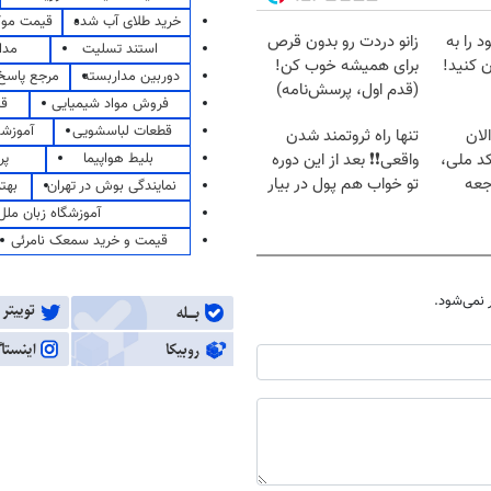
خرید طلای آب شده
قیمت مو
 را به
زانو دردت رو بدون قرص
استند تسلیت
مدا
 کنید!
برای همیشه خوب کن!
دوربین مداربسته
مرجع پاسخ 
(قدم اول، پرسش‌نامه)
فروش مواد شیمیایی
قی
قطعات لباسشویی
آموزشگ
لان
تنها راه ثروتمند شدن
بلیط هواپیما
پر
کد ملی،
واقعی❗❗ بعد از این دوره
جعه
تو خواب هم پول در بیار
نمایندگی بوش در تهران
بهت
😍
آموزشگاه زبان ملل
قیمت و خرید سمعک نامرئی
نمی‌شود.