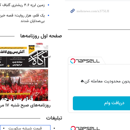
زمین لرزه ۴.۶ ریشتری گلباف کرمان را لرزاند
یک قلم، هزار روایت؛ قصه خبرن
بی‌صدایان شدند
صفحه اول روزنامه‌ها
ر بدون محدودیت معامله کن🔥
دریافت وام
‌های ورزشی شنبه ۱۷ مرداد ۱۴۰۵
روزنامه‌های صبح شنبه ۱۷ مرداد ۱۴۰۵
تبلیغات
قیمت شیشه سکوریت