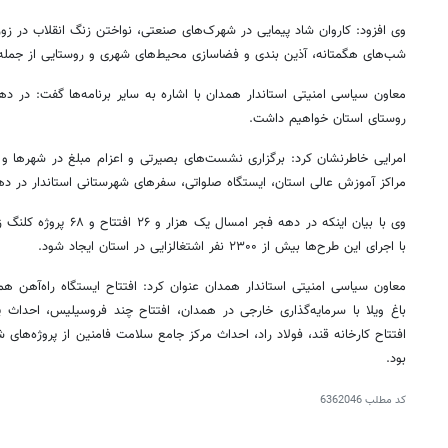
وی افزود: کاروان شاد پیمایی در شهرک‌های صنعتی، نواختن زنگ انقلاب در زور
شب‌های هگمتانه، آذین بندی و فضاسازی محیط‌های شهری و روستایی از جمله
معاون سیاسی امنیتی استاندار همدان با اشاره به سایر برنامه‌ها گفت: در ده
روستای استان خواهیم داشت.
امرایی خاطرنشان کرد: برگزاری نشست‌های بصیرتی و اعزام مبلغ در شهرها و 
مراکز آموزش عالی استان، ایستگاه صلواتی، سفرهای شهرستانی استاندار در د
وی با بیان اینکه در دهه فجر
با اجرای این طرح‌ها بیش از ۲۳۰۰ نفر اشتغالزایی در استان ایجاد شود.
معاون سیاسی امنیتی استاندار همدان عنوان کرد: افتتاح ایستگاه راه‌آهن
باغ ویلا با سرمایه‌گذاری خارجی در همدان، افتتاح چند
فروسیلیس
، احداث 
افتتاح کارخانه قند، فولاد راد، احداث مرکز جامع سلامت
فامنین
از پروژه‌های
بود.
کد مطلب
6362046