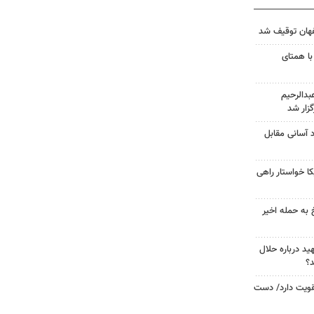
با همتای
دالرحیم
زار شد
د آسانی مقابل
 خواستار راهی
 به حمله اخیر
د درباره حلال
د؟
تقویت دارد/ دست