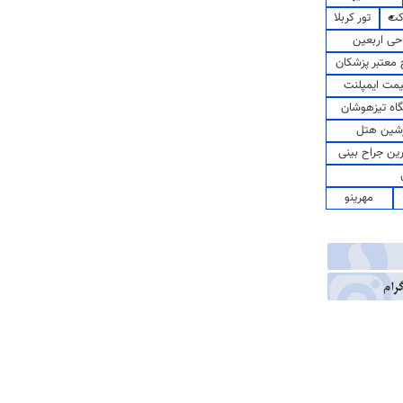
کت
تور کربلا
حی اربعین
معتبر پزشکان
مت ایمپلنت
اه تیزهوشان
شین هتل
رین جراح بینی
مهرینو