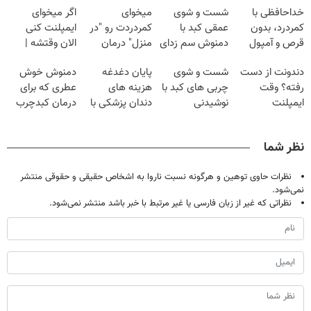
خداحافظی با
شست و شوی
میخوای
اگر میخوای
کمردرد، بدون
عمقی کبد با
کمردردت رو "در
ایمپلنت کنی
قرص و آمپول
دمنوش سم زدای
منزل" درمان
الان وقتشه |
گیاهی
کنی؟ (◂فیلم +
فقط با ۲۵
دندونت از دست
شست و شوی
پایان دغدغه
دمنوش خوش
◂پرسش‌نامه)
میلیون تومان!!!
رفته؟ وقت
چربی های کبد با
هزینه های
عطری که برای
ایمپلنت
نوشیدنی
دندان پزشکی با
درمان کبدچرب
دیجیتاله
گیاهی(55%تخفیف)
پک سفید کننده
معجزه میکنه
خانگی
نظر شما
نظرات حاوی توهین و هرگونه نسبت ناروا به اشخاص حقیقی و حقوقی منتشر
نمی‌شود.
نظراتی که غیر از زبان فارسی یا غیر مرتبط با خبر باشد منتشر نمی‌شود.