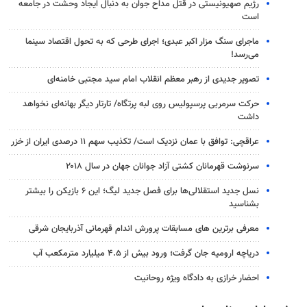
رژیم صهیونیستی در قتل مداح جوان به دنبال ایجاد وحشت در جامعه
است
ماجرای سنگ مزار اکبر عبدی؛ اجرای طرحی که به تحول اقتصاد سینما
می‌رسد!
تصویر جدیدی از رهبر معظم انقلاب امام سید مجتبی خامنه‌ای
حرکت سرمربی پرسپولیس روی لبه پرتگاه/ تارتار دیگر بهانه‌ای نخواهد
داشت
عراقچی: توافق با عمان نزدیک است/ تکذیب سهم ۱۱ درصدی ایران از خزر
سرنوشت قهرمانان کشتی آزاد جوانان جهان در سال ۲۰۱۸
نسل جدید استقلالی‌ها برای فصل جدید لیگ؛ این ۶ بازیکن را بیشتر
بشناسید
معرفی برترین های مسابقات پرورش اندام قهرمانی آذربایجان شرقی
دریاچه ارومیه جان گرفت؛ ورود بیش از ۴.۵ میلیارد مترمکعب آب
احضار خرازی به دادگاه ویژه روحانیت