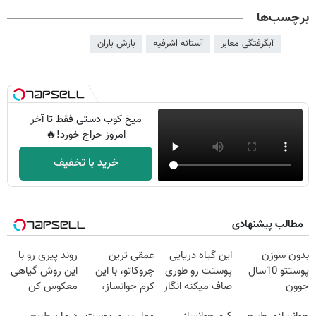
برچسب‌ها
آبگرفتگی معابر
آستانه اشرفیه
بارش باران
میخ کوب دستی فقط تا آخر
امروز حراج خورد!🔥
خرید با تخفیف
مطالب پیشنهادی
بدون سوزن
این گیاه دریایی
عمقی ترین
روند پیری رو با
پوستتو 10سال
پوستت رو طوری
چروکاتو، با این
این روش گیاهی
جوون
صاف میکنه انگار
کرم جوانساز،
معکوس کن
کن50%تخفیف
20سال جوون
صاف کن(50%