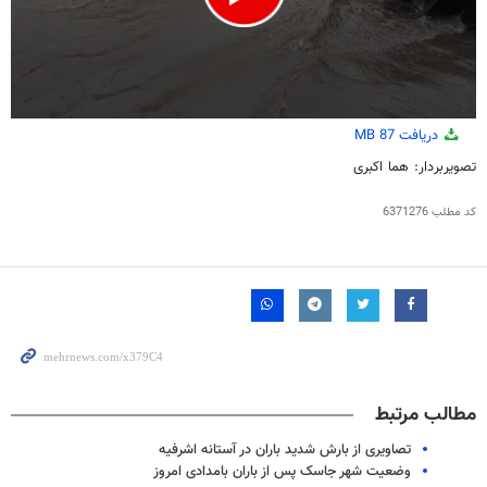
0
دریافت
87 MB
seconds
of
تصویربردار: هما اکبری
1
minute,
56
کد مطلب
6371276
seconds
مطالب مرتبط
تصاویری از بارش شدید باران در آستانه اشرفیه
وضعیت شهر جاسک پس از باران بامدادی امروز