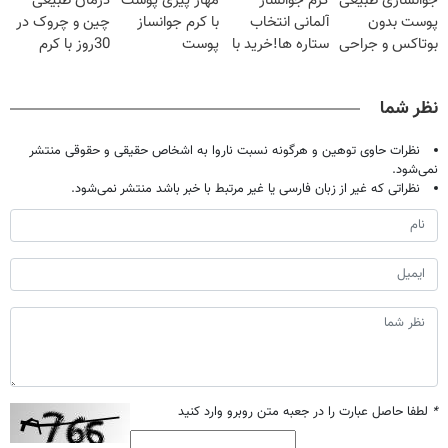
جوانسازی طبیعی
کرم جوانساز
مهار پیری پوست
درمان طبیعی
پاییزی
شدی🔥
تخفیف سفارش
پوست بدون
آلمانی انتخاب
با کرم جوانساز
چین و چروک در
فوری)
بوتاکس و جراحی
ستاره ها!خرید با
پوست
30روز با کرم
😳! خرید با
تخفیف
آلمانی(تخفیف
جوانساز
تخفیف ویژه
ویژه تا امشب)
آلمانی(45%تخفیف)
نظر شما
نظرات حاوی توهین و هرگونه نسبت ناروا به اشخاص حقیقی و حقوقی منتشر
نمی‌شود.
نظراتی که غیر از زبان فارسی یا غیر مرتبط با خبر باشد منتشر نمی‌شود.
*
لطفا حاصل عبارت را در جعبه متن روبرو وارد کنید