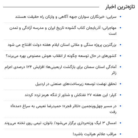
تازه‌ترین اخبار
سرایی: خبرنگاران سواران جبهه آگاهی و وارثان راه حقیقت هستند
مهاجرانی: آذربایجان کتاب گشوده تاریخ ایران و مدرسه آزادگی و تمدن
است
بزرگترین پروژه سنگی و ملاتی استان ایلام هفته دولت افتتاح می شود
کشورهای در حال توسعه چگونه از انقلاب هوش مصنوعی بهره می‌برند؟
آمادگی استان سمنان برای بازگشت اربعینی‌ها؛ افزایش ۱۲۴ درصدی اعزام
زائر
تحقق نهضت توسعه زیرساخت‌های صنعتی در اردبیل
کپلر: این هفته ۲۷ نفتکش و شناور از تنگه هرمز تردد کردند
در مسیر چهل‌وپنجمین «تئاتر فجر»؛ حمیدرضا نعیمی به سراغ «مده‌آ»
رفت
امسال ۳ لیگ وزنه‌برداری برگزار می‌شود/ بانوان، تیمی روی تخته می‌روند
مراقب علائم هپاتیت باشید!