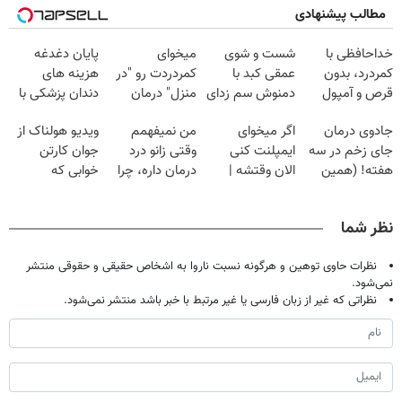
مطالب پیشنهادی
خداحافظی با
شست و شوی
میخوای
پایان دغدغه
کمردرد، بدون
عمقی کبد با
کمردردت رو "در
هزینه های
قرص و آمپول
دمنوش سم زدای
منزل" درمان
دندان پزشکی با
گیاهی
کنی؟ (◂فیلم +
پک سفید کننده
جادوی درمان
اگر میخوای
من نمیفهمم
ویدیو هولناک از
◂پرسش‌نامه)
خانگی
جای زخم در سه
ایمپلنت کنی
وقتی زانو درد
جوان کارتن
هفته! (همین
الان وقتشه |
درمان داره، چرا
خوابی که
حالا رایگان
فقط با ۲۵
دردش رو داری
میلیاردر شد.
صحبت کنید)
میلیون تومان!!!
تحمل میکنی؟❗
آموزش رایگان
نظر شما
نظرات حاوی توهین و هرگونه نسبت ناروا به اشخاص حقیقی و حقوقی منتشر
نمی‌شود.
نظراتی که غیر از زبان فارسی یا غیر مرتبط با خبر باشد منتشر نمی‌شود.