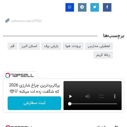
برچسب‌ها
تعطیلی مدارس
برودت هوا
بارش برف
استان البرز
قم
رباط کریم
پرکاربردترین چراغ شارژی 2026
که شگفت زده ات میکنه 💡😍
ثبت سفارش