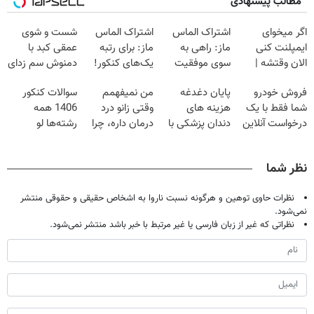
مطالب پیشنهادی
اگر میخوای
اشتراک الماس
اشتراک الماس
شست و شوی
ایمپلنت کنی
ماز: راهی به
ماز: برای رتبه
عمقی کبد با
الان وقتشه |
سوی موفقیت
یک‌های کنکور!
دمنوش سم زدای
فقط با ۲۵
کنکور!
گیاهی
فروش خودرو
پایان دغدغه
من نمیفهمم
سوالات کنکور
میلیون تومان!!!
شما فقط با یک
هزینه های
وقتی زانو درد
1406 همه
درخواست آنلاین
دندان پزشکی با
درمان داره، چرا
رشته‌ها لو
✔
پک سفید کننده
دردش رو داری
رفت!!!!!
خانگی
تحمل میکنی؟❗
نظر شما
نظرات حاوی توهین و هرگونه نسبت ناروا به اشخاص حقیقی و حقوقی منتشر
نمی‌شود.
نظراتی که غیر از زبان فارسی یا غیر مرتبط با خبر باشد منتشر نمی‌شود.