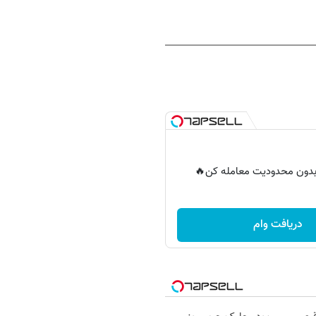
ر بدون محدودیت معامله کن🔥
دریافت وام