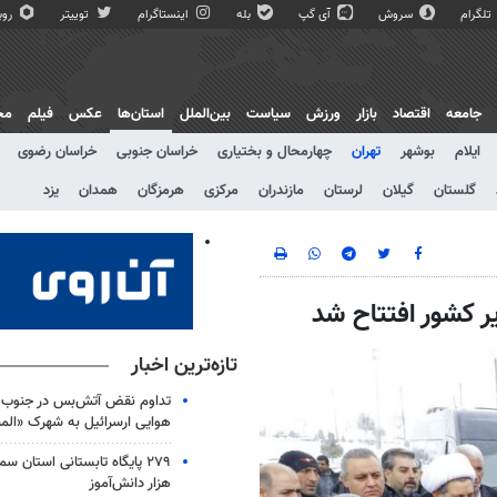
تلگرام
سروش
آی گپ
بله
اینستاگرام
توییتر
روبی
جامعه
اقتصاد
بازار
ورزش
سیاست
بین‌الملل
استان‌ها
عکس
فیلم
مج
ایلام
بوشهر
تهران
چهارمحال و بختیاری
خراسان جنوبی
خراسان رضوی
گلستان
گیلان
لرستان
مازندران
مرکزی
هرمزگان
همدان
یزد
تازه‌ترین اخبار
تداوم نقض آتش‌بس در جنوب ل
هوایی ارسرائیل به شهرک «الم
هزار دانش‌آموز