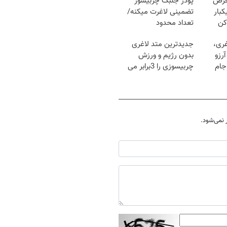
قرص
پودر جلبک چربیسوز
کبار
تضمینی لاغرت میکنه/
کن
تعداد محدود
غری،
جدیدترین متد لاغری
رزو
بدون رژیم و ورزش
جام
چربیسوزی را 3برابر می
کند
نمی‌شود.