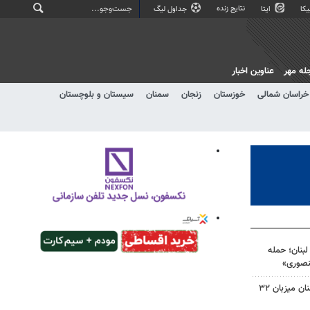
نتایج زنده
کا
ایتا
جداول لیگ
له مهر
عناوین اخبار
خراسان شمالی
خوزستان
زنجان
سمنان
سیستان و بلوچستان
بنان؛ حمله
نصوری»
۲۷۹ پایگاه تابستانی استان سمنان میزبان ۳۲