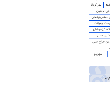
کت
تور کربلا
حی اربعین
معتبر پزشکان
مت ایمپلنت
اه تیزهوشان
شین هتل
رین جراح بینی
مهرینو