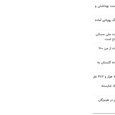
 و ۴۲۶ هزار خدمت بهداشتی و
گ پهپادی آماده
ضت ملی مسکن
چاپ چهل‌ونهم «تن‌تن و سندباد» از مرز ۲۰۰
نه گلستان به
راد شایسته