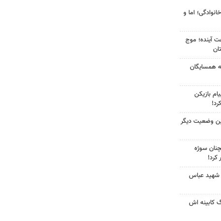
انوادگی؛ اما و
 کشور در ۷۲ ساعت آینده؛ موج
به همسایگان
ام بازیکن
رد!
ین وضعیت دیگر
چنان سوژه
کرد!
 شهید عباس
گ کابینه اش