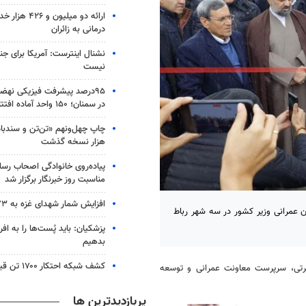
ارائه دو میلیون
درمانی به زائران
نشنال اینترست: آمریکا برای جن
نیست
۹۵درصد پیشرفت فیزیکی نه
در سمنان؛ ۱۵۰ واحد آماده افتتاح است
هزار نسخه گذشت
پیاده‌روی خانوادگی اصحاب رسا
مناسبت روز خبرنگار برگزار شد
افزایش شمار شهدای غزه به ۷۳ هزار و ۳۸۲ نفر
یلیارد تومان با حضور معاون عمرانی وزیر کشور در سه شهر رباط
پزشکیان: باید پُست‌ها را به اف
بدهیم
کشف شبکه احتکار ۱۷۰۰ تن قیر در هرمزگان
همن ماه مسعود نصرتی، سرپرست معاونت عمرانی و توسعه
پربازدیدترین ها