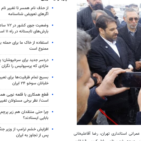
از حذف نام همسر تا تغییر نام خ
اگرهای تعویض شناسنامه
وضعیت جوی
بارش‌های تابستانه در راه ۱۱ استان
استفاده از خاک ما برای حمله 
ممنوع است
دردسر جدید برای سرخپوشان؛ پی
مازادی که پرسپولیس را نگران ک
بسیج تمام ظرفیت‌ها برای تعی
خلبانان سوخو ۲۴ ایران
قطع همکاری با قلعه نویی هم
است/ نظر برخی مسئولان تغییر 
چرا حتی منتقدان هم زیر پرچم
بابایی ایستادند؟
افزایش خشم ترامپ از وزیر جن
مرانی استانداری تهران، رضا
آقاعلیخانی
پس از تجاوز به ایران