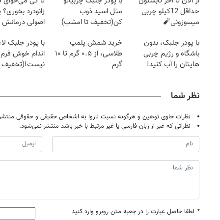
از الان تا آخر تابستون
با پودر جلبک چربیاتو
تا کی می‌خوای 
حداقل 12کیلو چربی
مثل اسید ذوب
زانودرد بخوری؟ ی
میسوزونی🧨
کن(تخفیف تا امشب)
اصولی درمانش 
با پودر جلبک، بدون
خرید شمش پلمپ
با پودر جلبک لا
باشگاه و رژیم چربی
طلاسی، از ۰.۵ گرم تا ۱۰
اندام خوش فرم آ
هایتان را آب کنید!
گرم
نیست!(تخفیف 
جهانی)
نظر شما
نظرات حاوی توهین و هرگونه نسبت ناروا به اشخاص حقیقی و حقوقی منتشر 
نظراتی که غیر از زبان فارسی یا غیر مرتبط با خبر باشد منتشر نمی‌شود.
*
لطفا حاصل عبارت را در جعبه متن روبرو وارد کنید