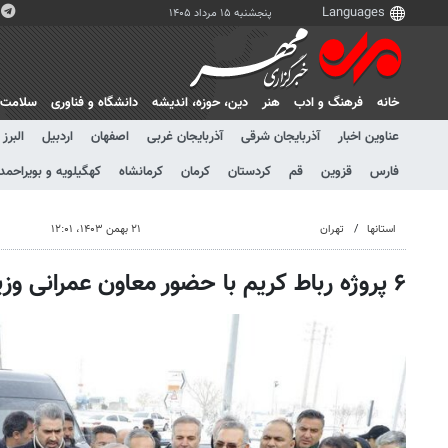
پنجشنبه ۱۵ مرداد ۱۴۰۵
خانه
فرهنگ و ادب
هنر
دين، حوزه، انديشه
دانشگاه و فناوری
سلامت
عناوین اخبار
آذربایجان شرقی
آذربایجان غربی
اصفهان
اردبیل
البرز
فارس
قزوین
قم
کردستان
کرمان
کرمانشاه
کهگیلویه و بویراحمد
استانها
تهران
۲۱ بهمن ۱۴۰۳، ۱۲:۰۱
۶ پروژه رباط کریم با حضور معاون عمرانی وزیر کشور افتتاح شد