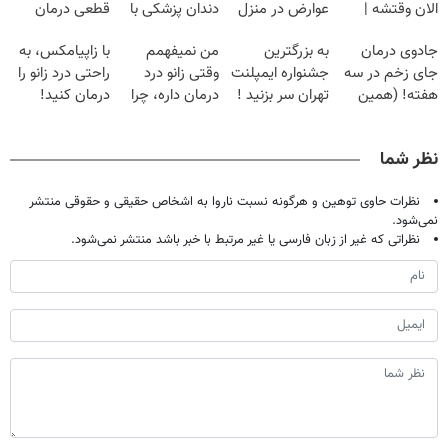
الان وقتشه |
عوارض در منزل
دندان پزشکی با
قطعی درمان
فقط با ۲۵
(◂پرسش‌نامه)
پک سفید کننده
کنید!
جادوی درمان
به بزرگترین
من نمیفهمم
با زاپیامکس، به
میلیون تومان!!!
خانگی
◂پرسش‌نامه▸
جای زخم در سه
جشنواره ایمپلنت
وقتی زانو درد
راحتی درد زانو را
هفته! (همین
تهران سر بزنید !
درمان داره، چرا
درمان کنید!
حالا رایگان
| فقط ۲۵
دردش رو داری
صحبت کنید)
میلیون !
تحمل میکنی؟❗
نظر شما
نظرات حاوی توهین و هرگونه نسبت ناروا به اشخاص حقیقی و حقوقی منتشر
نمی‌شود.
نظراتی که غیر از زبان فارسی یا غیر مرتبط با خبر باشد منتشر نمی‌شود.