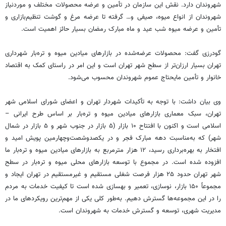
شهروندان دارد. نقش این سازمان در تأمین و عرضه محصولات مختلف و موردنیاز
شهروندان از انواع میوه، صیفی و… گرفته تا عرضه مرغ و گوشت تنظیم‌بازاری و
تأمین و عرضه میوه شب عید و ماه مبارک رمضان بسیار حائز اهمیت است.
گودرزی گفت: محصولات عرضه‌شده در بازارهای میادین میوه و تره‌بار شهرداری
تهران بسیار ارزان‌تر از سطح شهر تهران است و این امر در راستای کمک به اقتصاد
خانوار و تأمین مایحتاج عموم شهروندان محسوب می‌شود.
وی بیان داشت: با توجه به تأکیدات شهردار تهران و اعضای شورای اسلامی شهر
تهران، سبک معماری بازارهای میادین میوه و تره‌بار بر اساس طرح ایرانی –
اسلامی است و اکنون با افتتاح ۱۰ بازار (۵ بازار در جنوب شهر و ۵ بازار در شمال
شهر) که به‌مناسبت دهه مبارک فجر و در
یکصدوشصت‌وچهارمین
پویش امید و
افتخار به بهره‌برداری رسید، ۱۲ هزار مترمربع به بازارهای میادین میوه و تره‌بار ما
افزوده شده است. در مجموع با توسعه بازارهای محلی میوه و تره‌بار در سطح
شهر تهران حدود ۲۵ هزار فرصت شغلی مستقیم و غیرمستقیم در تهران ایجاد و
مجموعاً ۱۵۰ بازار، نوسازی، تعمیر و بهسازی شده است تا کیفیت خدمات به مردم
را در این مجموعه‌ها گسترش دهیم. به‌طور کلی یکی از مهم‌ترین رویکردهای ما در
مدیریت شهری، توسعه و گسترش خدمات به شهروندان است.