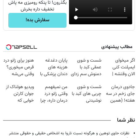
بگذرون! تا پنکه رومیزی مه پاش
تخفیف داره بخرش
سفارش بده!
مطالب پیشنهادی
اگر میخوای
شست و شوی
پایان دغدغه
هنوز برای زانو درد
ایمپلنت کنی
عمقی کبد با
هزینه های
قرص میخوری؟
الان وقتشه |
دمنوش سم زدای
دندان پزشکی با
وقتی می‌شه
فقط با ۲۵
گیاهی
پک سفید کننده
بدون عمل
جادوی درمان
شست و شوی
من نمیفهمم
ویدیو هولناک از
میلیون تومان!!!
خانگی
درمانش کرد؟؟؟؟
جای زخم در سه
چربی های کبد با
وقتی زانو درد
جوان کارتن
هفته! (همین
نوشیدنی
درمان داره، چرا
خوابی که
حالا رایگان
گیاهی(55%تخفیف)
دردش رو داری
میلیاردر شد.
صحبت کنید)
تحمل میکنی؟❗
آموزش رایگان
نظر شما
نظرات حاوی توهین و هرگونه نسبت ناروا به اشخاص حقیقی و حقوقی منتشر