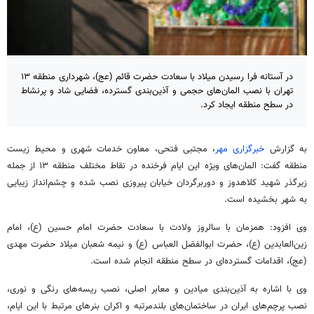
در آستانه فرا رسیدن میلاد با سعادت حضرت قائم (عج)، شهرداری منطقه ۱۳
تهران با نصب المان‌های حجمی و آذین‌بندی گسترده، فضایی شاد و پرنشاط
در سطح منطقه ایجاد کرد.
به گزارش
خبرگزاری مهر
، مجتبی فتحی، معاون خدمات شهری و محیط زیست
منطقه گفت: المان‌های ویژه این ایام فرخنده در نقاط مختلف منطقه ۱۳ از جمله
زیرگذر شهید
کلاهدوز
و دوربرگردان خیابان پیروزی نصب شده و چشم‌انداز زیبایی
به شهر بخشیده است.
وی افزود: همزمان با سالروز ولادت با سعادت حضرت امام حسین (
ع)
، امام
زین‌العابدین (
ع)
، حضرت ابوالفضل
العباس
(
ع)
و نیمه شعبان میلاد حضرت مهدی
(
عج
)، اقدامات گسترده‌ای در سطح منطقه انجام شده است.
وی با اشاره به آذین‌بندی میادین و معابر اصلی، نصب ریسه‌های رنگی و نوری،
نصب پرچم‌های ایران در ساختمان‌های بلندمرتبه و اکران بنرهای مرتبط با این ایام،