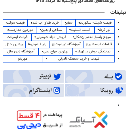
روزنامه‌های اقتصادی پنج‌شنبه ۱۵ مرداد ۱۴۰۵
تبلیغات
قیمت شیشه سکوریت
سفیر
خرید طلای آب شده
قیمت موکت
تور کربلا
استند تسلیت
مداحی اربعین
دوربین مداربسته
مرجع پاسخ معتبر پزشکان
فروش مواد شیمیایی
قیمت ایمپلنت
قطعات لباسشویی
آموزشگاه تیزهوشان
بلیط هواپیما
پرشین هتل
نمایندگی بوش در تهران
بهترین جراح بینی
آموزشگاه زبان ملل
قیمت و خرید سمعک نامرئی
مهرینو