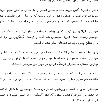
متن پیام سیدعباس صالحی به شرح زیر است:
«هنر با فطرت آدمی پیوند دارد و ضمیر انسان را به تعالی و تجلی سوق می
می‌تواند جان آدمی را صیقل دهد، از این
روست
که در میان اهل حکمت و معرفت،
جایگاه موسیقی سخن گفته‌اند و این هنر را چراغ راهی برای یافتن حقیقت
جان
موسیقی ایرانی، بی تردید نشان روشن فرهنگ و هنر ایرانی است که در ن
جهانیان رسیده است. امروز، موسیقی هنر گفت و
گوست
.
گفتگویی
بی
مرز
که 
و از موانع پیش روی ساحت‌های دیگر مصون است.
زبان ساز و نغمه سخن آنگاه که به هم‌کلامی
می
رسند
، ادراک مردم دنیا ا
موسیقی گفت
وگوی
بی واسطه با مردم جهان است که با گوش جان این اعجا
بهترین حاملان و سفیران فرهنگ ایرانی در جهان پیرامون‌مان هستند.
مایه خرسندی است که جشنواره موسیقی فجر در منزلگاه چهلم، ایستاده و استو
خلاقانه هنرمندان جوان و چیره
دستی
اساتید پیشکسوت، به مردم عرضه می‌کن
موسیقی امروز با همه نوآوری‌هایی که در دل سنت موسیقایی ما شکل گرفته،
بر حفظ این میراث گرانقدر، تداوم آن برای آیندگان را به پیش می‌برد و جش
این تداوم فرهنگی است.