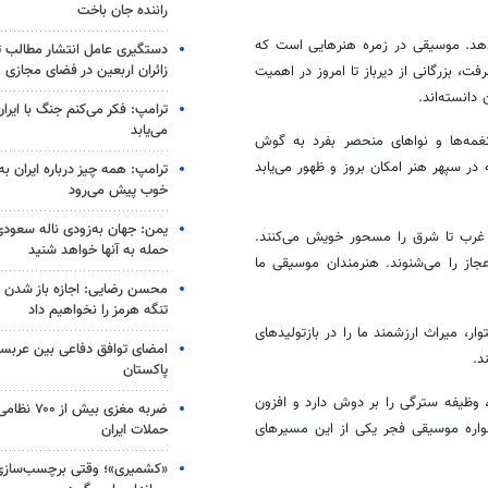
راننده جان باخت
‌دهد. موسیقی در زمره هنرهایی است که
دستگیری عامل انتشار مطالب تو
زائران اربعین در فضای مجازی
 بزرگانی از دیرباز تا امروز در اهمیت
دانسته‌اند.
ترامپ: فکر می‌کنم جنگ با ایران
می‌یابد
غمه‌ها و نواهای منحصر
بفرد
به گوش
در سپهر هنر امکان بروز و ظهور می‌یابد
ترامپ: همه چیز درباره ایران به
خوب پیش می‌رود
یمن: جهان به‌زودی ناله سعودی‌
ز غرب تا شرق را مسحور خویش می‌کنند.
حمله به آنها خواهد شنید
ز را می‌شنوند. هنرمندان موسیقی ما
محسن رضایی: اجازه باز شدن 
تنگه هرمز را نخواهیم داد
ار، میراث ارزشمند ما را در
بازتولیدهای
امضای توافق دفاعی بین عربستا
د.
پاکستان
 وظیفه سترگی را بر دوش دارد و افزون
ضربه مغزی بیش
نواره موسیقی فجر یکی از این مسیرهای
حملات ایران
«کشمیری»؛ وقتی برچسب‌سازی