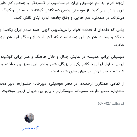
آن‌چه امروز به نام موسیقی ایران می‌شناسیم، از گستردگی و
وسعتی
کم نظیر
ایران را در برمی‌گیرد. از موسیقی ردیفی دستگاهی گرفته تا موسیقی رنگارنگ 
می‌توانند در همدلی، هم افزایی و وفاق جامعه ایران ایفای نقش کنند.
وقتی که
نغمه‌ای
از نغمات اقوام را می‌شنویم، گویی همه مردم ایران
یکصدا
و 
جایگاه و رسالت هنر در این زمانه است که قادر است از رهگذر این هنر ار
بیاورد.
موسیقی ایرانی همیشه در نمایش جمال و جلال فرهنگ و هنر ایرانی کوشید
ایرانی و آواز ایرانی با
کلام
یکی از بزرگان شعر و ادب این سرزمین نواخته و ش
اندیشه و هنر ایرانی در جهان جاری شده است.
از تمامی همکاران
ارجمندم
در دفتر موسیقی، دبیرخانه جشنواره، دبیر محت
جشنواره حضور دارند، صمیمانه سپاسگزارم و برای این عزیزان آرزوی موفقیت و 
کد مطلب
6377027
۱۴
روزنامه‌های صبح پنج‌شنبه ۱۵ مرداد ۱۴۰۵
روزنام
آزاده فضلی