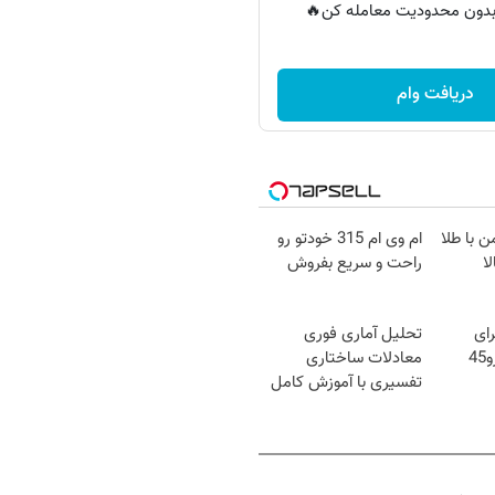
ر بدون محدودیت معامله کن🔥
دریافت وام
ن با طلا
ام وی ام 315 خودتو رو
ا
راحت و سریع بفروش
رای
تحلیل آماری فوری
فروش ؟ با خودرو45
معادلات ساختاری
تفسیری با آموزش کامل
حتی یک روزه !!