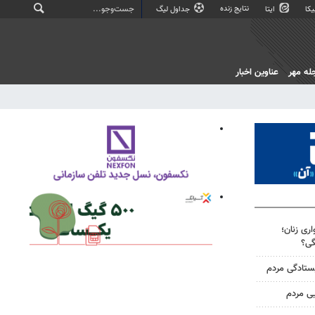
نتایج زنده
کا
ایتا
جداول لیگ
له مهر
عناوین اخبار
ری زنان؛
گی؟
یستادگی مردم
یی مردم