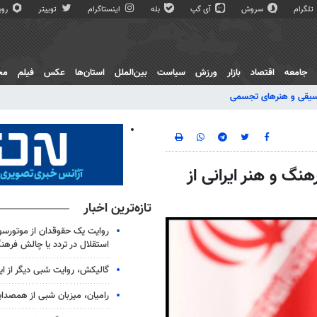
تلگرام
سروش
آی گپ
بله
اینستاگرام
توییتر
روبی
جامعه
اقتصاد
بازار
ورزش
سیاست
بین‌الملل
استان‌ها
عکس
فیلم
مج
یقی و هنرهای تجسمی
نگ و هنر ایرانی از
تازه‌ترین اخبار
روایت یک حقوقدان از موتورسوا
استقلال در تردد یا چالش فرهن
گالیکش، روایت شبی دیگر از ا
رامیان، میزبان شبی از همصدا