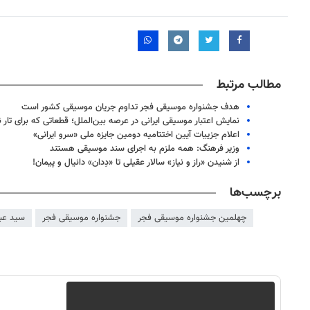
مطالب مرتبط
هدف جشنواره موسیقی فجر تداوم جریان موسیقی کشور است
نمایش اعتبار موسیقی ایرانی در عرصه بین‌الملل؛ قطعاتی که برای تار
اعلام جزییات آیین اختتامیه دومین جایزه ملی «سرو ایرانی»
وزیر فرهنگ: همه ملزم به اجرای سند موسیقی هستند
از شنیدن «راز و نیاز» سالار عقیلی تا «دِدان» دانیال و پیمان!
برچسب‌ها
چهلمین جشنواره موسیقی فجر
جشنواره موسیقی فجر
سید عب