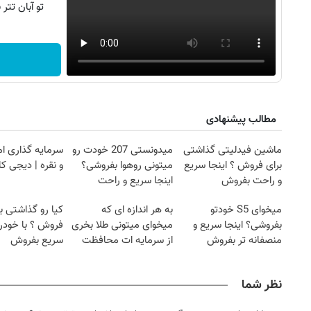
تو آبان تت
مطالب پیشنهادی
ماشین فیدلیتی گذاشتی
میدونستی 207 خودت رو
سرمایه گذاری ام
برای فروش ؟ اینجا سریع
میتونی روهوا بفروشی؟
و نقره | دیجی کال
و راحت بفروش
اینجا سریع و راحت
بفروش
میخوای S5 خودتو
به هر اندازه ای که
کیا رو گذاشتی ب
بفروشی؟ اینجا سریع و
میخوای میتونی طلا بخری
منصفانه تر بفروش
از سرمایه ات محافظت
سریع بفروش
کنی
نظر شما