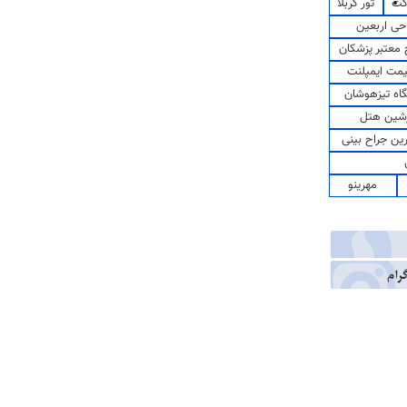
کت
تور کربلا
حی اربعین
معتبر پزشکان
مت ایمپلنت
اه تیزهوشان
شین هتل
رین جراح بینی
مهرینو