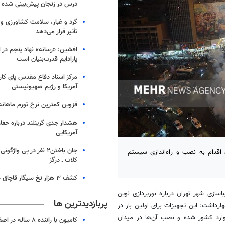
درس در زنجان پیش‌بینی شده
گرد و غبار، سلامت کشاورزی و
تأثیر قرار می‌دهد
افشین: «رسانه» نهاد پنجم در
پارادایم قدرت‌بنیان است
مرکز اسناد دفاع مقدس پای کار
آمریکا و رژیم صهیونیستی
قزوین کمترین نرخ تورم ماهانه ر
هشدار جدی گرینلند درباره حف
آمریکایی
جان باختن۲ نفر در پی واژ
 اقدام به نصب و راه‌اندازی سیستم
کلات ـ درگز
کشف ۳ هزار نخ سیگار قاچاق در تاکستان
ازی شهر تهران درباره نورپردازی نوین
پربازدیدترین ها
هارداشت
: این تجهیزات برای اولین بار در
وارد کشور شده و نصب آن‌ها در میدان
کامیون با راننده ۸ ساله در اصفهان توقیف شد