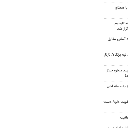
با همتای
دالرحیم
زار شد
د آسانی مقابل
 پرتگاه/ تارتار
د درباره حلال
د؟
 به حمله اخیر
تقویت دارد/ دست
حانیت
لاب امام سید