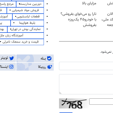
دارشی!
بیمه سامان با حقوق و
دوربین مداربسته
مرجع پاسخ 
انش
مزایای بالا
فروش مواد شیمیایی
قی
قطعات لباسشویی
آموزشگ
لان
تارا رو می‌خوای بفروشی؟
بلیط هواپیما
پر
کد ملی،
با خودرو۴۵ یک‌روزه
نمایندگی بوش در تهران
بهت
جعه
بفروشش
آموزشگاه زبان ملل
قیمت و خرید سمعک نامرئی
نمی‌شود.