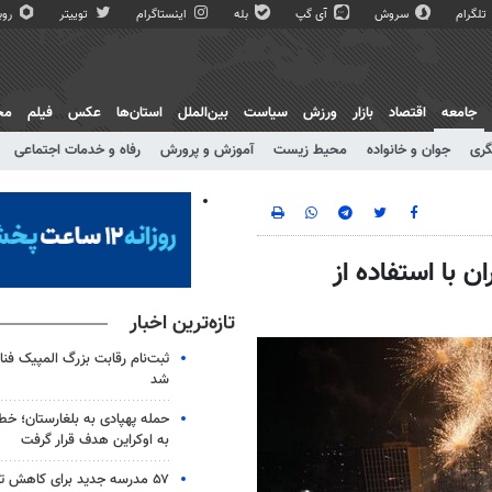
تلگرام
سروش
آی گپ
بله
اینستاگرام
توییتر
روبی
جامعه
اقتصاد
بازار
ورزش
سیاست
بین‌الملل
استان‌ها
عکس
فیلم
مج
گری
جوان و خانواده
محیط زیست
آموزش و پرورش
رفاه و خدمات اجتماعی
ن با استفاده از
تازه‌ترین اخبار
شد
حمله پهپادی به بلغارستان؛ خط 
به اوکراین هدف قرار گرفت
۵۷ مدرسه جدید برای کاهش ت