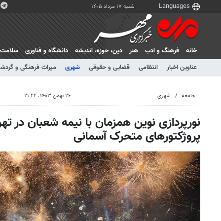
شنبه ۱۷ مرداد ۱۴۰۵
خانه
فرهنگ و ادب
هنر
دين، حوزه، انديشه
دانشگاه و فناوری
سلامت
عناوین اخبار
انتظامی
قضایی و حقوقی
شهری
میراث فرهنگی و گردش
جامعه
شهری
۲۶ بهمن ۱۴۰۳، ۲۱:۲۲
نورپردازی نوین همزمان با نیمه شعبان در تهرا
پروژکتورهای متحرک آسمانی