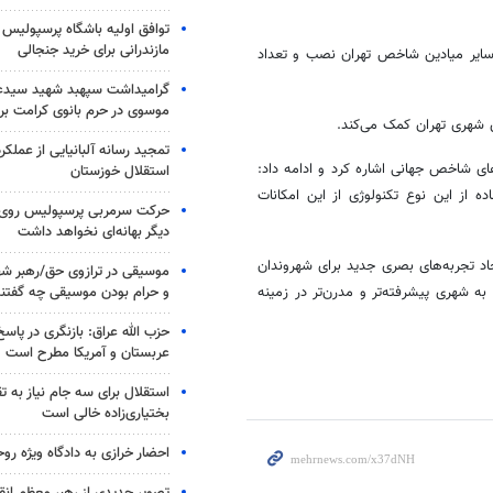
توافق اولیه باشگاه پرسپولیس 
مازندرانی برای خرید جنجالی
 سایر میادین شاخص تهران نصب و تعداد
گرامیداشت سپهبد شهید سیدعب
موسوی در حرم بانوی کرامت برگ
ی شهری تهران کمک می‌کند.
تمجید رسانه آلبانیایی از عملکر
ای شاخص جهانی اشاره کرد و ادامه داد:
استقلال خوزستان
ه از این نوع تکنولوژی از این امکانات
حرکت سرمربی پرسپولیس روی لبه
دیگر بهانه‌ای نخواهد داشت
جاد تجربه‌های بصری جدید برای شهروندان
موسیقی در ترازوی حق/رهبر شهی
و حرام بودن موسیقی چه گفتن
 به شهری پیشرفته‌تر و مدرن‌تر در زمینه
حزب الله عراق: بازنگری در پاسخ
عربستان و آمریکا مطرح است
استقلال برای سه جام نیاز به 
بختیاری‌زاده خالی است
احضار خرازی به دادگاه ویژه رو
تصویر جدیدی از رهبر معظم انق