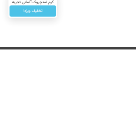
کرم ضدچروک آلمانی تجربه
کنید!
تخفیف ویژه!
درباره ما
تماس با ما
بازرگانی
All Content by Mehr News Agency is licensed under a Creative Commons
License.