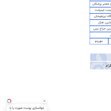
معتبر پزشکان
مت ایمپلنت
اه تیزهوشان
شین هتل
رین جراح بینی
مهرینو
جوانسازی پوست صورت را با