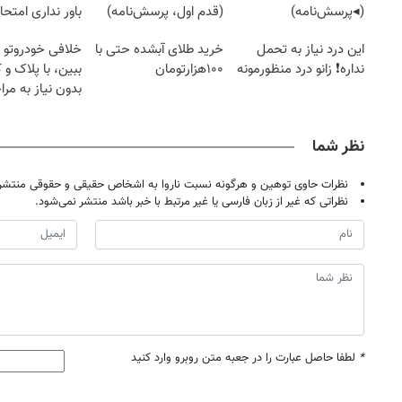
هیچگونه عوارض در منزل
برای همیشه خوب کن!
بدیم چجوری پول
(◂پرسش‌نامه)
(قدم اول، پرسش‌نامه)
باور نداری امتح
مجانیه
این درد نیاز به تحمل
خرید طلای آبشده حتی با
خلافی خودروتو ا
نداره❗ زانو درد منظورمونه
۱۰۰هزارتومان
ببین، با پلاک و 
بدون نیاز به مرا
حضوری
نظر شما
نظرات حاوی توهین و هرگونه نسبت ناروا به اشخاص حقیقی و حقوقی منتشر 
نظراتی که غیر از زبان فارسی یا غیر مرتبط با خبر باشد منتشر نمی‌شود.
*
لطفا حاصل عبارت را در جعبه متن روبرو وارد کنید