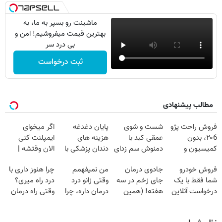
ماشینت رو بسپر به ما، به
بهترین قیمت میفروشیم! امن و
بی درد سر
ثبت درخواست
مطالب پیشنهادی
فروش راحت پژو
شست و شوی
پایان دغدغه
اگر میخوای
۲۰6، بدون
عمقی کبد با
هزینه های
ایمپلنت کنی
کمیسیون و
دمنوش سم زدای
دندان پزشکی با
الان وقتشه |
دردسر
گیاهی
پک سفید کننده
فقط با ۲۵
فروش خودرو
جادوی درمان
من نمیفهمم
چرا هنوز داری با
خانگی
میلیون تومان!!!
شما فقط با یک
جای زخم در سه
وقتی زانو درد
درد راه میری؟
درخواست آنلاین
هفته! (همین
درمان داره، چرا
وقتی راه درمان
✔
حالا رایگان
دردش رو داری
جلو پاته!
صحبت کنید)
تحمل میکنی؟❗