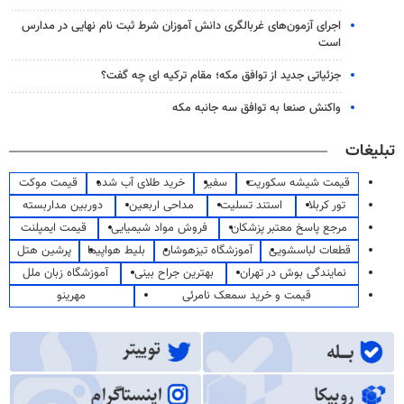
اجرای آزمون‌های غربالگری دانش آموزان شرط ثبت نام نهایی در مدارس
است
جزئیاتی جدید از توافق مکه؛ مقام ترکیه ای چه گفت؟
واکنش صنعا به توافق سه جانبه مکه
تبلیغات
قیمت شیشه سکوریت
سفیر
خرید طلای آب شده
قیمت موکت
تور کربلا
استند تسلیت
مداحی اربعین
دوربین مداربسته
مرجع پاسخ معتبر پزشکان
فروش مواد شیمیایی
قیمت ایمپلنت
قطعات لباسشویی
آموزشگاه تیزهوشان
بلیط هواپیما
پرشین هتل
نمایندگی بوش در تهران
بهترین جراح بینی
آموزشگاه زبان ملل
قیمت و خرید سمعک نامرئی
مهرینو