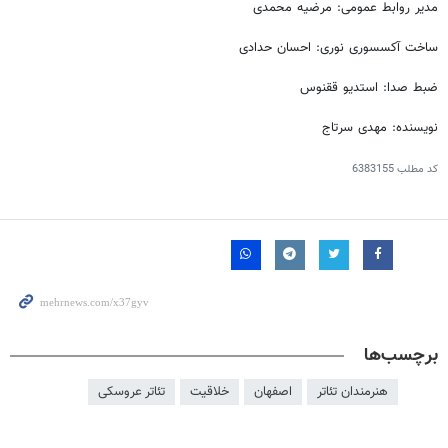
مدیر روابط عمومی: مرضیه محمدی
ساخت
آکسسوری
نوری: احسان حدادی
ضبط صدا:
استدیو
ققنوس
نویسنده: مهدی
سرتاج
کد مطلب
6383155
برچسب‌ها
هنرمندان تئاتر
اصفهان
خلاقیت
تئاتر عروسکی