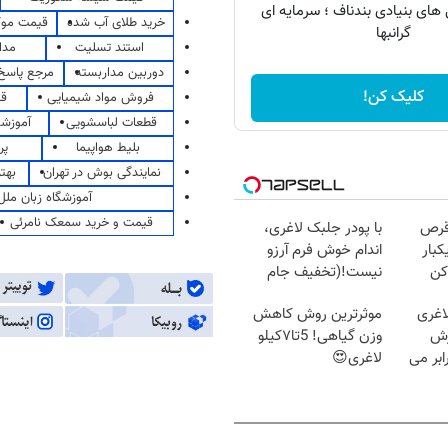
ای بنیادی بندناف ؛ سرمایه ای
خرید طلای آب شده
قیمت مو
گرانبها
استند تسلیت
مدا
دوربین مداربسته
مرجع پاسخ 
کلیک کن!
فروش مواد شیمیایی
قی
قطعات لباسشویی
آموزشگ
بلیط هواپیما
پر
نمایندگی بوش در تهران
بهت
آموزشگاه زبان ملل
قیمت و خرید سمعک نامرئی
قرص
با پودر جلبک لاغری،
کبار
اندام خوش فرم آرزو
کن
نیست!(تخفیف جام
جهانی)
اغری
موثرترین روش کاهش
زش
وزن گیاهی! 5تا۷کیلو
یسوزی را 3برابر می
لاغری😍