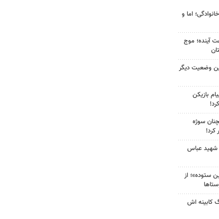
انوادگی؛ اما و
 کشور در ۷۲ ساعت آینده؛ موج
ین وضعیت دیگر
ام بازیکن
رد!
چنان سوژه
کرد!
 شهید عباس
 ستوده»؛ از
ستاها
گ کابینه اش