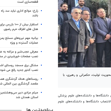
قطعه‌سازی است
زارع: موانع اداری نباید سد را
باشد
استقرار بیش از ۱۰۰
هتل های اطراف حرم رضوی
بیانیه مهم نیروهای مسلح یمن 
عملیات گسترده و ویژه
معرفی عجب‌شیر و مراغه به عن
نصب صفحات خورشیدی در مد
مشکل برق مسجد روستای اشما
نصب کنتور جدید رفع می شود
محوریت تولیت، حکمرانی و رهبری، با
روستاهای هدف گردشگری همدان
مقصد گردشگری بین المللی شو
میثم مرادی دبیر سی‌وهشتمین ج
ی دانشگاه‌ها و دانشکده‌های علوم پزشکی
استان همدان شد
لانتصاب
دانشگاه‌ها و دانشکده‌های علوم
پربازدیدترین ها