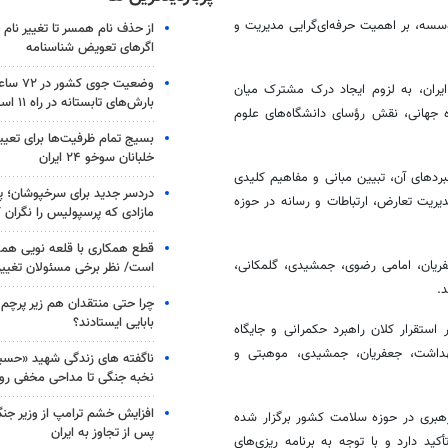
ه، بر اهمیت حرفه‌ای‌گرایی مدیریت و
از حذف نام همسر تا تغییر نام خ
اگرهای تعویض شناسنامه
وضعیت جوی
ایران، به لزوم ایجاد درک مشترک میان
بارش‌های تابستانه در راه ۱۱ استان
ه جهانی، نقش رؤسای دانشگاه‌های علوم
بسیج تمام ظرفیت‌ها برای تعی
خلبانان سوخو ۲۴ ایران
ردهای آن، تبیین مبانی و مفاهیم کلیدی
دردسر جدید برای سرخپوشان؛ پی
یریت تعارض، ارتباطات و رسانه در حوزه
مازادی که پرسپولیس را نگران ک
قطع همکاری با قلعه نویی هم
ریان، امامی رضوی، جمشیدی، گلمکانی،
است/ نظر برخی مسئولان تغییر 
د.
چرا حتی منتقدان هم زیر پرچم
بابایی ایستادند؟
ستقرار کلان راهبرد حکمرانی و جایگاه
داشت، جعفریان، جمشیدی، موهبتی و
ناگفته های زندگی شهید «حسین
نخبه جنگی تا مداحی مخفی رو
افزایش خشم ترامپ از وزیر جن
رهبری در حوزه سلامت کشور برگزار شده
پس از تجاوز به ایران
د دارد و با توجه به برنامه ریزی‌های