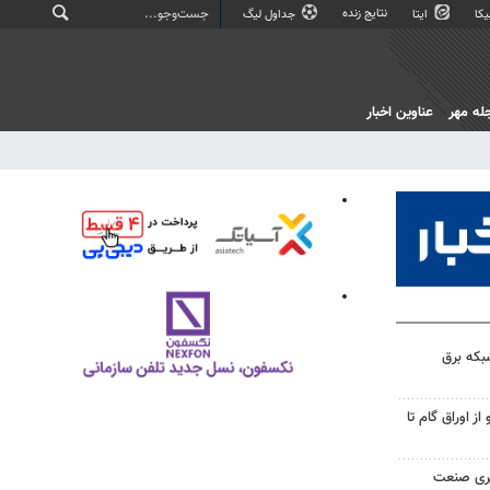
نتایج زنده
کا
ایتا
جداول لیگ
له مهر
عناوین اخبار
شبکه برق
از اوراق گام تا
یری صنعت