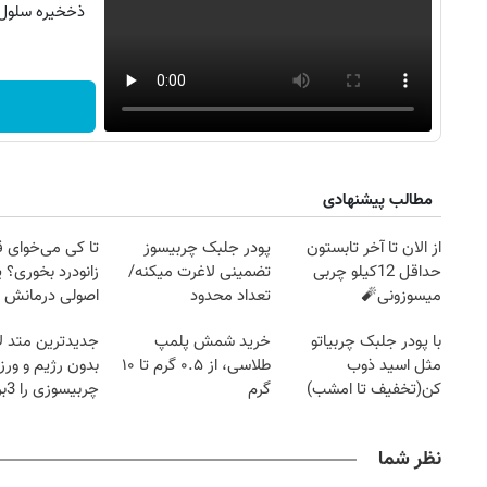
ذخخیره سلول ه
مطالب پیشنهادی
از الان تا آخر تابستون
پودر جلبک چربیسوز
تا کی می‌خوای 
حداقل 12کیلو چربی
تضمینی لاغرت میکنه/
زانودرد بخوری؟ ی
میسوزونی🧨
تعداد محدود
اصولی درمانش 
با پودر جلبک چربیاتو
خرید شمش پلمپ
جدیدترین متد ل
مثل اسید ذوب
طلاسی، از ۰.۵ گرم تا ۱۰
بدون رژیم و ور
کن(تخفیف تا امشب)
گرم
چرب
کند
نظر شما