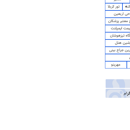
کت
تور کربلا
حی اربعین
معتبر پزشکان
مت ایمپلنت
اه تیزهوشان
شین هتل
رین جراح بینی
مهرینو