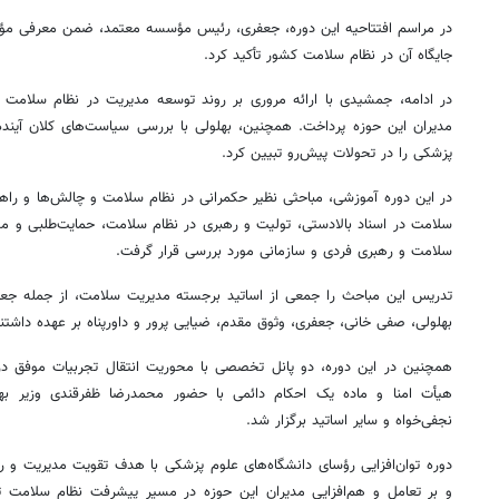
در مراسم افتتاحیه این دوره، جعفری، رئیس مؤسسه معتمد، ضمن معرفی مؤسس
جایگاه آن در نظام سلامت کشور تأکید کرد.
در ادامه، جمشیدی با ارائه مروری بر روند توسعه مدیریت در نظام سلامت 
مدیران این حوزه پرداخت. همچنین، بهلولی با بررسی سیاست‌های کلان آیند
پزشکی را در تحولات پیش‌رو تبیین کرد.
در این دوره آموزشی، مباحثی نظیر حکمرانی در نظام سلامت و چالش‌ها و راهب
سلامت در اسناد بالادستی، تولیت و رهبری در نظام سلامت، حمایت‌طلبی و مد
سلامت و رهبری فردی و سازمانی مورد بررسی قرار گرفت.
تدریس این مباحث را جمعی از اساتید برجسته مدیریت سلامت، از جمله جعف
بهلولی، صفی
خانی
، جعفری، وثوق مقدم، ضیایی
پرور
و داورپناه بر عهده داشتن
همچنین در این دوره، دو
پانل
تخصصی با محوریت انتقال تجربیات موفق در ا
هیأت امنا و ماده یک احکام دائمی با حضور محمدرضا
ظفرقندی
وزیر به
نجفی‌خواه و سایر اساتید برگزار شد.
دوره توان‌افزایی رؤسای دانشگاه‌های علوم پزشکی با هدف تقویت مدیریت و 
و بر تعامل و هم‌افزایی مدیران این حوزه در مسیر پیشرفت نظام سلامت تأکی