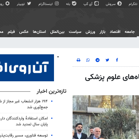
تلگرام
سروش
آی گپ
بله
اینستاگرام
توییتر
روبی
جامعه
اقتصاد
بازار
ورزش
سیاست
بین‌الملل
استان‌ها
عکس
فیلم
مج
اه‌های علوم پزشکی
تازه‌ترین اخبار
۱۹۴ هزار انشعاب غیر مجاز از 
جمع‌آوری شد
امکان استفادۀ واردکنندگان دارو 
پایان سال تمدید شد
توسعه فناوری، مسیر رقابت‌پذ