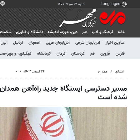
شنبه ۱۷ مرداد ۱۴۰۵
خانه
فرهنگ و ادب
هنر
دين، حوزه، انديشه
دانشگاه و فناوری
سلامت
عناوین اخبار
آذربایجان شرقی
آذربایجان غربی
اصفهان
اردبیل
البرز
فارس
قزوین
قم
کردستان
کرمان
کرمانشاه
کهگیلویه و بویراحمد
استانها
همدان
۲۶ اسفند ۱۴۰۳، ۰:۲۰
مسیر دسترسی ایستگاه جدید راه‌آهن همدان
شده است