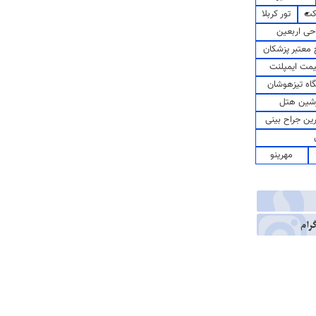
کت
تور کربلا
حی اربعین
معتبر پزشکان
مت ایمپلنت
اه تیزهوشان
شین هتل
رین جراح بینی
مهرینو