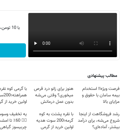
با 10 تومن، s25 اولترا بخر | اقساط 2 ساله
مطالب پیشنهادی
فرصت ویژه‼️ استخدام
هنوز برای زانو درد قرص
با گرمی کوه نقره
بیمه سامان با حقوق و
میخوری؟ وقتی می‌شه
همرا
مزایای بالا
بدون عمل درمانش
اولین خرید از گ
روزنامه‌های صبح شنبه ۱۷ مرداد ۱۴۰۵
روزنام
کرد؟؟؟؟
رشد فروشگاهت از اینجا
با نقره پشتت به کوه
یه تخفیف وسوسه‌
شروع می‌شه، برای درآمد
گرمه؛200 سوت هدیه
👈🏻 60٪ تا ام
بیشتر، آماده‌ای؟
اولین خرید از گرمی
چربیسوز گیاهی