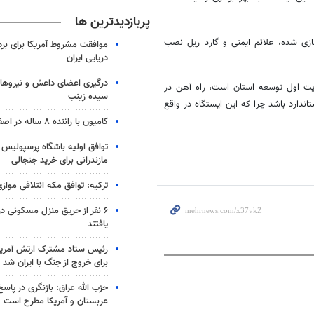
پربازدیدترین ها
زی شده، علائم ایمنی و گارد ریل نصب
موافقت مشروط آمریکا برای بر
دریایی ایران
درگیری اعضای داعش و نیروهای
لویت اول توسعه استان است، راه آهن در
سیده زینب
اندارد باشد چرا که این ایستگاه در واقع
کامیون با راننده ۸ ساله در اصفهان توقیف شد
توافق اولیه باشگاه پرسپولیس 
مازندرانی برای خرید جنجالی
ترکیه: توافق مکه ائتلافی موازی
۶ نفر از حریق منزل مسکونی 
یافتند
رئیس ستاد مشترک ارتش آمریکا
برای خروج از جنگ با ایران شد
حزب الله عراق: بازنگری در پاسخ
عربستان و آمریکا مطرح است