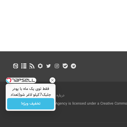
فقط توی یک ماه با پودر
جلبک7کیلو لاغر شو(تعداد
درباره ما
تماس با ما
بازرگانی
محدود)
تخفیف ویژه!
All Content by Mehr News Agency is licensed under a Creative Commons
License.