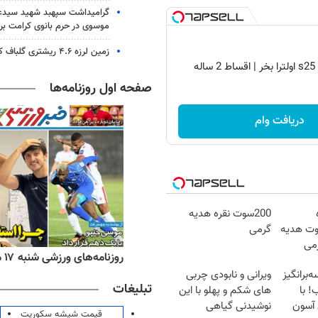
گرامیداشت سپهبد شهید سیدعب
موسوی در حرم بانوی کرامت برگ
زمین لرزه ۴.۶ ریشتری گلباف کرمان را لرزاند
صفحه اول روزنامه‌ها
دریافت وام
200سوت نقره هدیه
هته؛200سوت هدیه
گرمی
رمی
ه‌های اقتصادی شنبه ۱۷ مرداد ۱۴۰۵
روزنامه‌های ورزشی شنبه ۱۷ مرداد ۱۴۰۵
برانگیز
ویرانی و نابودی چربی
تبلیغات
شب! با
های شکم و پهلو با این
 آسون
نوشیدنی گیاهی
قیمت شیشه سکوریت