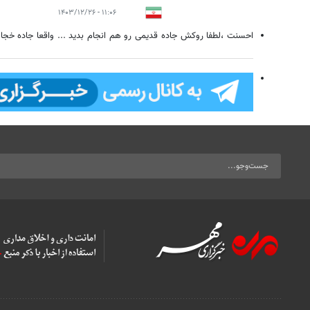
۱۱:۰۶ - ۱۴۰۳/۱۲/۲۶
احسنت ،لطفا روکش جاده قدیمی رو هم انجام بدید ... واقعا جاده خج