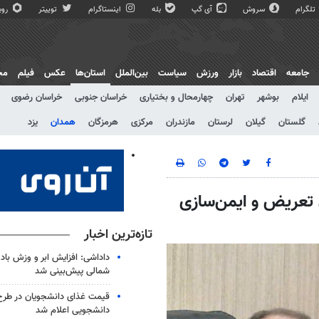
تلگرام
سروش
آی گپ
بله
اینستاگرام
توییتر
روبی
جامعه
اقتصاد
بازار
ورزش
سیاست
بین‌الملل
استان‌ها
عکس
فیلم
مج
ایلام
بوشهر
تهران
چهارمحال و بختیاری
خراسان جنوبی
خراسان رضوی
گلستان
گیلان
لرستان
مازندران
مرکزی
هرمزگان
همدان
یزد
 تعریض و ایمن‌سازی
تازه‌ترین اخبار
داداشی: افزایش ابر و وزش باد 
شمالی پیش‌بینی شد
قیمت غذای دانشجویان در طرح
دانشجویی اعلام شد