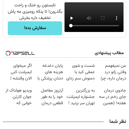
تابستون رو خنک و راحت
بگذرون! تا پنکه رومیزی مه پاش
تخفیف داره بخرش
سفارش بده!
مطالب پیشنهادی
من نمیفهمم
شست و شوی
پایان دغدغه
اگر میخوای
وقتی زانو درد
عمقی کبد با
هزینه های
ایمپلنت کنی
درمان داره، چرا
دمنوش سم زدای
دندان پزشکی با
الان وقتشه |
دردش رو داری
گیاهی
پک سفید کننده
فقط با ۲۵
جادوی درمان
به بزرگترین
آرتروز مفاصل
ویدیو هولناک از
تحمل میکنی؟❗
خانگی
میلیون تومان!!!
جای زخم در سه
جشنواره ایمپلنت
خود را به طور
جوان کارتن
هفته! (همین
تهران سر بزنید !
قطعی درمان
خوابی که
حالا رایگان
| فقط ۲۵
کنید!
میلیاردر شد.
صحبت کنید)
میلیون !
◗پرسش‌نامه◖
آموزش رایگان
نظر شما