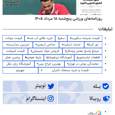
روزنامه‌های ورزشی پنج‌شنبه ۱۵ مرداد ۱۴۰۵
تبلیغات
قیمت شیشه سکوریت
سفیر
خرید طلای آب شده
قیمت موکت
تور کربلا
استند تسلیت
مداحی اربعین
دوربین مداربسته
مرجع پاسخ معتبر پزشکان
فروش مواد شیمیایی
قیمت ایمپلنت
قطعات لباسشویی
آموزشگاه تیزهوشان
بلیط هواپیما
پرشین هتل
نمایندگی بوش در تهران
بهترین جراح بینی
آموزشگاه زبان ملل
قیمت و خرید سمعک نامرئی
مهرینو