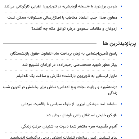
هومن برق‌نورد با «نسخه آزمایشی» در تلویزیون؛ اطیابی کارگردانی می‌کند
معاون صدا: جلب اعتماد مخاطب با اطلاع‌رسانی مسئولانه ممکن است
اردوغان و مقامات سعودی درباره توافق مکه چه گفتند؟
پربازدیدترین ها
پاسخ تأمین‌اجتماعی به زمان پرداخت مابه‌التفاوت حقوق بازنشستگان
پیکر مطهر شهید «محمدعلی رحیم‌زاده» در اورامان تشییع شد
مازیار لرستانی به تلویزیون بازگشت؛ نگارش و ساخت یک تله‌فیلم
«زنده‌شور» و روایت نجات پنج اعدامی؛ تلاش برای بخشش در آخرین شب
زندگی
سامانه ضد موشکی لیزری؛ از بلوف سیاسی تا واقعیت میدانی
بازیکن خارجی استقلال راهی فوتبال یونان شد
آلبوم «آسیمه سر» منتشر شد؛ دعوت به شنیدن حرکتِ زندگی
پیام تسلیت رئیس سازمان تبلیغات اسلامی درپی درگذشت اندیشمند