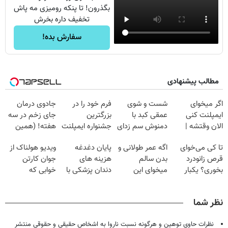
بگذرون! تا پنکه رومیزی مه پاش
تخفیف داره بخرش
سفارش بده!
مطالب پیشنهادی
اگر میخوای
شست و شوی
فرم خود را در
جادوی درمان
ایمپلنت کنی
عمقی کبد با
بزرگترین
جای زخم در سه
الان وقتشه |
دمنوش سم زدای
جشنواره ایمپلنت
هفته! (همین
فقط با ۲۵
گیاهی
تهران پر کنید ! |
حالا رایگان
تا کی می‌خوای
اگه عمر طولانی و
پایان دغدغه
ویدیو هولناک از
میلیون تومان!!!
فقط ۲۵ میلیون
صحبت کنید)
قرص زانودرد
بدن سالم
هزینه های
جوان کارتن
بخوری؟ یکبار
میخوای این
دندان پزشکی با
خوابی که
اصولی درمانش
نوشیدنی رو با
پک سفید کننده
میلیاردر شد.
کن
تخفیف بخر
خانگی
آموزش رایگان
نظر شما
نظرات حاوی توهین و هرگونه نسبت ناروا به اشخاص حقیقی و حقوقی منتشر