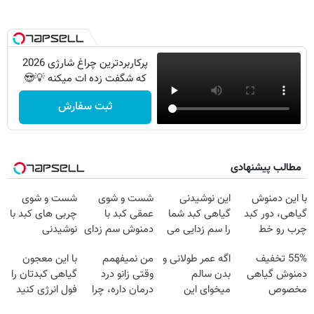
پرکاربردترین چراغ شارژی 2026
که شگفت زده ات میکنه 💡😍
ثبت سفارش
مطالب پیشنهادی
با این دمنوش
این نوشیدنی
شست و شوی
شست و شوی
گیاهی، دور کبد
گیاهی کبد شما
عمقی کبد با
چربی های کبد با
چرب رو خط
را سم زدایی می
دمنوش سم زدای
نوشیدنی
بکش!
کند (با ضمانت
گیاهی
گیاهی(55%تخفیف)
55% تخفیف
اگه عمر طولانی و
من نمیفهمم
با این معجون
مرجوعی)
دمنوش گیاهی
بدن سالم
وقتی زانو درد
گیاهی کبدتان را
مخصوص
میخوای این
درمان داره، چرا
فول انرژی کنید
کبد(بزن اینجا)
نوشیدنی رو با
دردش رو داری