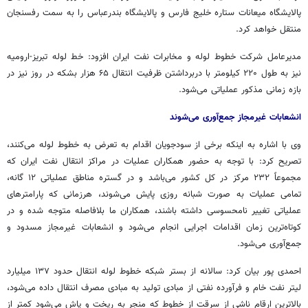
پالایشگاه میعانات ستاره خلیج فارس و پالایشگاه بندرعباس را به سمت رفسنجان
منتقل خواهد کرد.
مدیرعامل شرکت خطوط لوله و مخابرات نفت ایران افزود: خط لوله تبریز-ارومیه
نیز به طول ۲۲۰ کیلومتر با دربرداشتن ظرفیت انتقال ۶۵ هزار بشکه در روز نیز در
بازه زمانی مذکور عملیاتی می‌شود.
انشعابات غیرمجاز جمع‌آوری می‌شوند
وی با اشاره به اینکه برخی از سودجویان اقدام به تعرض به خطوط لوله می‌کنند،
تصریح کرد: با توجه به حضور همکاران عملیات در مراکز انتقال نفت ایران که
مجموعاً ۲۳۲ مرکز در کل کشور می‌باشد و در گستره مناطق عملیاتی ۱۲
گانه
،
تمامی عملیات به صورت شبانه روزی پایش می‌شوند، هرزمانی که پارامترهای
عملیاتی تغییر نامحسوسی داشته باشند، همکاران ما بلافاصله متوجه شده و در
کوتاه‌ترین زمان اقدامات اجرایی انجام می‌شود و انشعابات غیرمجاز مسدود و
جمع‌آوری می‌شود.
احمدی پور بیان کرد: سالانه از بستر شبکه خطوط لوله انتقال حدود ۱۳۷ میلیارد
لیتر نفت خام و فرآورده نفتی از مبادی تولید به مبادی مصرف انتقال داده می‌شود،
بالاترین ارقام ناشی از سرقت از خطوط که منجر به ریخت و
پاش
می‌شود کمتر از