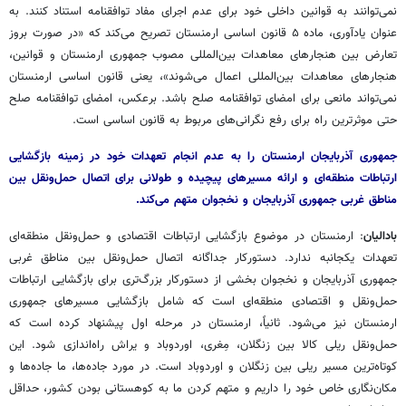
نمی‌توانند به قوانین داخلی خود برای عدم اجرای مفاد توافقنامه استناد کنند. به
عنوان یادآوری، ماده ۵ قانون اساسی ارمنستان تصریح می‌کند که «در صورت بروز
تعارض بین هنجارهای معاهدات بین‌المللی مصوب جمهوری ارمنستان و قوانین،
هنجارهای معاهدات بین‌المللی اعمال می‌شوند»، یعنی قانون اساسی ارمنستان
نمی‌تواند مانعی برای امضای توافقنامه صلح باشد. برعکس، امضای توافقنامه صلح
حتی موثرترین راه برای رفع نگرانی‌های مربوط به قانون اساسی است.
جمهوری آذربایجان ارمنستان را به عدم انجام تعهدات خود در زمینه بازگشایی
ارتباطات منطقه‌ای و ارائه مسیرهای پیچیده و طولانی برای اتصال حمل‌ونقل بین
مناطق غربی جمهوری آذربایجان و نخجوان متهم می‌کند.
بادالیان
: ارمنستان در موضوع بازگشایی ارتباطات اقتصادی و حمل‌ونقل منطقه‌ای
تعهدات یکجانبه ندارد. دستورکار جداگانه اتصال حمل‌ونقل بین مناطق غربی
جمهوری آذربایجان و نخجوان بخشی از دستورکار بزرگ‌تری برای بازگشایی ارتباطات
حمل‌ونقل و اقتصادی منطقه‌ای است که شامل بازگشایی مسیرهای جمهوری
ارمنستان نیز می‌شود. ثانیاً، ارمنستان در مرحله اول پیشنهاد کرده است که
حمل‌ونقل ریلی کالا بین زنگلان، مِغری، اوردوباد و یراش راه‌اندازی شود. این
کوتاه‌ترین مسیر ریلی بین زنگلان و اوردوباد است. در مورد جاده‌ها، ما جاده‌ها و
مکان‌نگاری خاص خود را داریم و متهم کردن ما به کوهستانی بودن کشور، حداقل