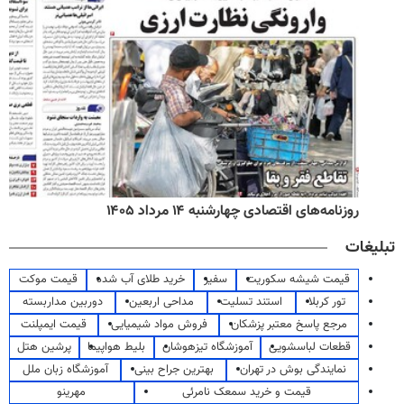
روزنامه‌های اقتصادی چهارشنبه ۱۴ مرداد ۱۴۰۵
تبلیغات
قیمت شیشه سکوریت
سفیر
خرید طلای آب شده
قیمت موکت
تور کربلا
استند تسلیت
مداحی اربعین
دوربین مداربسته
مرجع پاسخ معتبر پزشکان
فروش مواد شیمیایی
قیمت ایمپلنت
قطعات لباسشویی
آموزشگاه تیزهوشان
بلیط هواپیما
پرشین هتل
نمایندگی بوش در تهران
بهترین جراح بینی
آموزشگاه زبان ملل
قیمت و خرید سمعک نامرئی
مهرینو