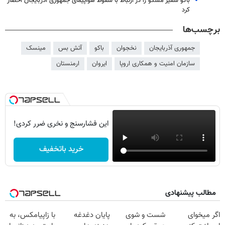
باکو سفیر مسکو را در ارتباط با سقوط هواپیمای جمهوری آذربایجان احضار
کرد
برچسب‌ها
جمهوری آذربایجان
نخجوان
باکو
آتش بس
مینسک
سازمان امنیت و همکاری اروپا
ایروان
ارمنستان
این فشارسنج و نخری ضرر کردی!
خرید باتخفیف
مطالب پیشنهادی
اگر میخوای
شست و شوی
پایان دغدغه
با زاپیامکس، به