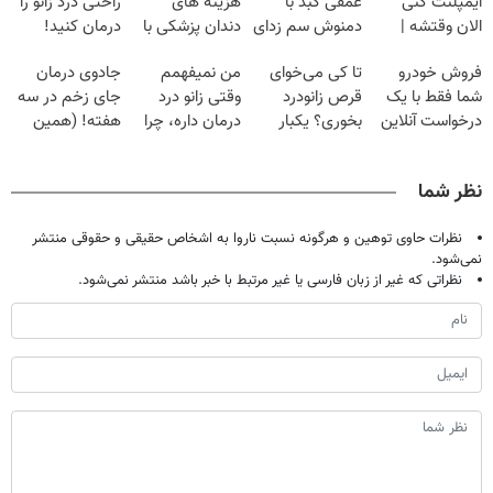
ایمپلنت کنی
عمقی کبد با
هزینه های
راحتی درد زانو را
الان وقتشه |
دمنوش سم زدای
دندان پزشکی با
درمان کنید!
فقط با ۲۵
گیاهی
پک سفید کننده
فروش خودرو
تا کی می‌خوای
من نمیفهمم
جادوی درمان
میلیون تومان!!!
خانگی
شما فقط با یک
قرص زانودرد
وقتی زانو درد
جای زخم در سه
درخواست آنلاین
بخوری؟ یکبار
درمان داره، چرا
هفته! (همین
✔
اصولی درمانش
دردش رو داری
حالا رایگان
کن
تحمل میکنی؟❗
صحبت کنید)
نظر شما
نظرات حاوی توهین و هرگونه نسبت ناروا به اشخاص حقیقی و حقوقی منتشر
نمی‌شود.
نظراتی که غیر از زبان فارسی یا غیر مرتبط با خبر باشد منتشر نمی‌شود.