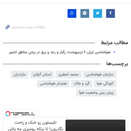
مطالب مرتبط
هواشناسی ایران ۶ اردیبهشت؛ رگبار و رعد و برق در برخی مناطق کشور
برچسب‌ها
سازمان هواشناسی
محمد اصغری
استان گیلان
مازندران
آلودگی هوا
گرد و خاک
هشدار هواشناسی
پیش بینی وضعیت هوا
تابستون رو خنک و راحت
بگذرون! تا پنکه رومیزی مه پاش