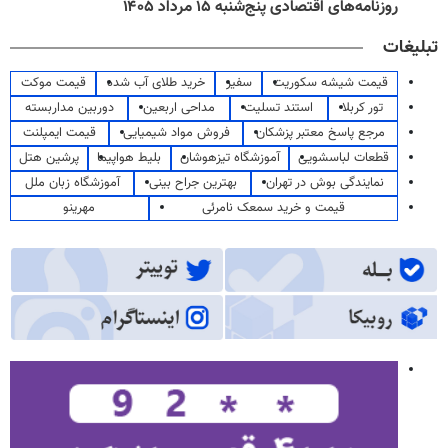
روزنامه‌های اقتصادی پنج‌شنبه ۱۵ مرداد ۱۴۰۵
تبلیغات
قیمت شیشه سکوریت
سفیر
خرید طلای آب شده
قیمت موکت
تور کربلا
استند تسلیت
مداحی اربعین
دوربین مداربسته
مرجع پاسخ معتبر پزشکان
فروش مواد شیمیایی
قیمت ایمپلنت
قطعات لباسشویی
آموزشگاه تیزهوشان
بلیط هواپیما
پرشین هتل
نمایندگی بوش در تهران
بهترین جراح بینی
آموزشگاه زبان ملل
قیمت و خرید سمعک نامرئی
مهرینو