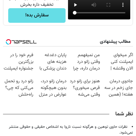
تخفیف داره بخرش
سفارش بده!
مطالب پیشنهادی
اگر میخوای
من نمیفهمم
پایان دغدغه
فرم خود را در
ایمپلنت کنی
وقتی زانو درد
هزینه های
بزرگترین
الان وقتشه |
درمان داره، چرا
دندان پزشکی با
جشنواره ایمپلنت
فقط با ۲۵
دردش رو داری
پک سفید کننده
تهران پر کنید ! |
جادوی درمان
هنوز برای زانو درد
درمان زانو درد،
زانو درد رو تحمل
میلیون تومان!!!
تحمل میکنی؟❗
خانگی
فقط ۲۵ میلیون
جای زخم در سه
قرص میخوری؟
بدون هیچگونه
می‌کنی که چی؟
هفته! (همین
وقتی می‌شه
عوارض در منزل
راه‌حلش
حالا رایگان
بدون عمل
(◂پرسش‌نامه)
همین‌جاست!
صحبت کنید)
درمانش کرد؟؟؟؟
نظر شما
نظرات حاوی توهین و هرگونه نسبت ناروا به اشخاص حقیقی و حقوقی منتشر
نمی‌شود.