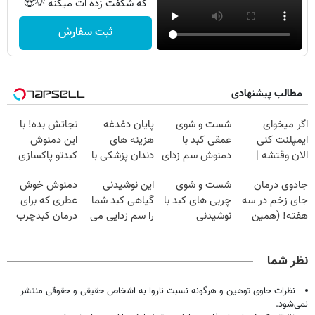
که شگفت زده ات میکنه 💡😍
ثبت سفارش
مطالب پیشنهادی
اگر میخوای
شست و شوی
پایان دغدغه
نجاتش بده! با
ایمپلنت کنی
عمقی کبد با
هزینه های
این دمنوش
الان وقتشه |
دمنوش سم زدای
دندان پزشکی با
کبدتو پاکسازی
فقط با ۲۵
گیاهی
پک سفید کننده
کن+ضمانت
جادوی درمان
شست و شوی
این نوشیدنی
دمنوش خوش
میلیون تومان!!!
خانگی
مرجوعی
جای زخم در سه
چربی های کبد با
گیاهی کبد شما
عطری که برای
هفته! (همین
نوشیدنی
را سم زدایی می
درمان کبدچرب
حالا رایگان
گیاهی(55%تخفیف)
کند (با ضمانت
معجزه میکنه
صحبت کنید)
مرجوعی)
نظر شما
نظرات حاوی توهین و هرگونه نسبت ناروا به اشخاص حقیقی و حقوقی منتشر
نمی‌شود.