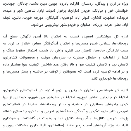
ویژه در
آران
و بیدگل، اردستان، انارک،
بادرود
،
بویین
میان دشت، چادگان، چوپانان،
خوانسار،
خور
و بیابانک،
فریدن
(داران)،
برخوار
(دولت آباد)، شاهین شهر و میمه،
فرودگاه اصفهان، کاشان، کبوتر آباد، کوهپایه، گلپایگان، مورچه
خورت
، نائین، نجف
آباد، نطنز،
هرند
،
ورزنه
، اصفهان و
فریدونشهر
پیش‌بینی می‌شود.
اداره کل هواشناسی اصفهان نسبت به احتمال بالا آمدن ناگهانی سطح آب
رودخانه‌ها، سیلابی شدن مسیل‌ها و احتمال آب‌گرفتگی معابر، اختلال در تردد به
سبب لغزندگی جاده‌ها، کاهش دید افقی، وزش باد شدید، احتمال سقوط سنگ و
اشیا از ارتفاعات و احتمال خسارت به سازه‌های موقت و محصولات کشاورزی،
کاهش دید و کاهش کیفیت هوا و بالا رفتن عدد شاخص کیفیت هوا هشدار داده
و در ادامه توصیه کرده است که هموطنان از توقف در حاشیه و بستر مسیل‌ها و
رودخانه‌ها خودداری کنند.
اداره کل هواشناسی اصفهان همچنین بر لزوم احتیاط در فعالیت‌های کوه‌نوردی،
احتیاط در جابجایی عشایر کوچ‌رو، احتیاط در سفرهای بین شهری، خودداری از برپا
کردن چادرهای مسافرتی در حاشیه و بستر رودخانه‌ها، احتیاط در فعالیت‌های
تفریحی نظیر طبیعت‌گردی و آمادگی دستگاه‌های اجرایی و امدادی، پاک‌سازی دهانه
پل‌ها، لایروبی کانال‌ها و آب‌روها، کنترل دما و رطوبت در گلخانه‌ها و خودداری
افراد به ویژه گروه‌های آسیب پذیر مانند (سالمندان، افراد دارای مشکلات ریوی و