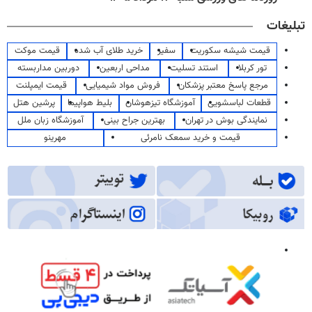
تبلیغات
قیمت شیشه سکوریت
سفیر
خرید طلای آب شده
قیمت موکت
تور کربلا
استند تسلیت
مداحی اربعین
دوربین مداربسته
مرجع پاسخ معتبر پزشکان
فروش مواد شیمیایی
قیمت ایمپلنت
قطعات لباسشویی
آموزشگاه تیزهوشان
بلیط هواپیما
پرشین هتل
نمایندگی بوش در تهران
بهترین جراح بینی
آموزشگاه زبان ملل
قیمت و خرید سمعک نامرئی
مهرینو