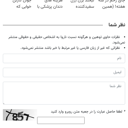
جای زخم در سه
لبخند بزن (ژل
هزینه های
جوان کارتن
هفته! (همین
سفیدکننده
دندان پزشکی با
خوابی که
حالا رایگان
دندان40%تخفیف)
پک سفید کننده
میلیاردر شد.
صحبت کنید)
خانگی
آموزش رایگان
نظر شما
نظرات حاوی توهین و هرگونه نسبت ناروا به اشخاص حقیقی و حقوقی منتشر
نمی‌شود.
نظراتی که غیر از زبان فارسی یا غیر مرتبط با خبر باشد منتشر نمی‌شود.
*
لطفا حاصل عبارت را در جعبه متن روبرو وارد کنید