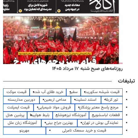
روزنامه‌های صبح شنبه ۱۷ مرداد ۱۴۰۵
تبلیغات
قیمت شیشه سکوریت
سفیر
خرید طلای آب شده
قیمت موکت
تور کربلا
استند تسلیت
مداحی اربعین
دوربین مداربسته
مرجع پاسخ معتبر پزشکان
فروش مواد شیمیایی
قیمت ایمپلنت
قطعات لباسشویی
آموزشگاه تیزهوشان
بلیط هواپیما
پرشین هتل
نمایندگی بوش در تهران
بهترین جراح بینی
آموزشگاه زبان ملل
قیمت و خرید سمعک نامرئی
مهرینو