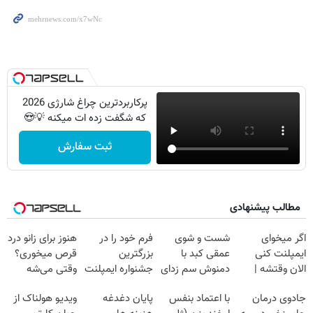
پرکاربردترین چراغ شارژی 2026
که شگفت زده ات میکنه 💡😍
ثبت سفارش
مطالب پیشنهادی
اگر میخوای
شست و شوی
فرم خود را در
هنوز برای زانو درد
ایمپلنت کنی
عمقی کبد با
بزرگترین
قرص میخوری؟
الان وقتشه |
دمنوش سم زدای
جشنواره ایمپلنت
وقتی می‌شه
فقط با ۲۵
گیاهی
تهران پر کنید ! |
بدون عمل
جادوی درمان
با اعتماد بنفس
پایان دغدغه
ویدیو هولناک از
میلیون تومان!!!
فقط ۲۵ میلیون
درمانش کرد؟؟؟؟