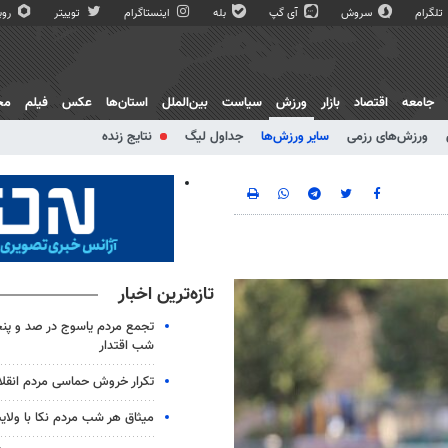
تلگرام
سروش
آی گپ
بله
اینستاگرام
توییتر
روبی
جامعه
اقتصاد
بازار
ورزش
سیاست
بین‌الملل
استان‌ها
عکس
فیلم
مج
ورزش‌های رزمی
سایر ورزش‌ها
جداول لیگ
نتایج زنده
تازه‌ترین اخبار
تجمع مردم یاسوج در صد و پنج
شب اقتدار
تکرار خروش حماسی مردم انقلا
میثاق هر شب مردم نکا با ولای