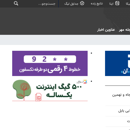
نتایج زنده
کا
ایتا
جداول لیگ
له مهر
عناوین اخبار
اه و نهمین
بی بابل
ت