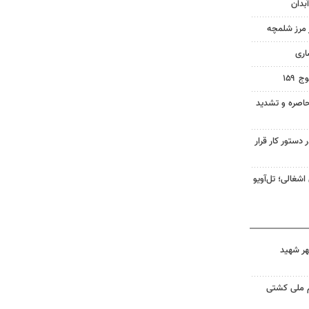
بدان
ز مرز شلمچه
اری
۱۵۹
اصره و تشدید
 دستور کار قرار
شغالی؛ تل‌آویو
هر شهید
م ملی کشتی