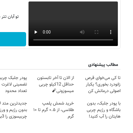
تو آبان تت
مطالب پیشنهادی
روزنامه‌های اقتصادی چهارشنبه ۱۴ مرداد ۱۴۰۵
روزنامه
تا کی می‌خوای قرص
از الان تا آخر تابستون
پودر جلبک چربی
زانودرد بخوری؟ یکبار
حداقل 12کیلو چربی
تضمینی لاغرت م
اصولی درمانش کن
میسوزونی🧨
تعداد محدود
با پودر جلبک، بدون
خرید شمش پلمپ
جدیدترین متد ل
باشگاه و رژیم چربی
طلاسی، از ۰.۵ گرم تا ۱۰
بدون رژیم و ور
هایتان را آب کنید!
گرم
چرب
کند