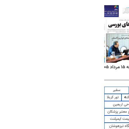
۱۴
روزنامه‌های صبح پنج‌شنبه ۱۵ مرداد ۱۴۰۵
روزنام
سفیر
کت
تور کربلا
حی اربعین
معتبر پزشکان
مت ایمپلنت
اه تیزهوشان