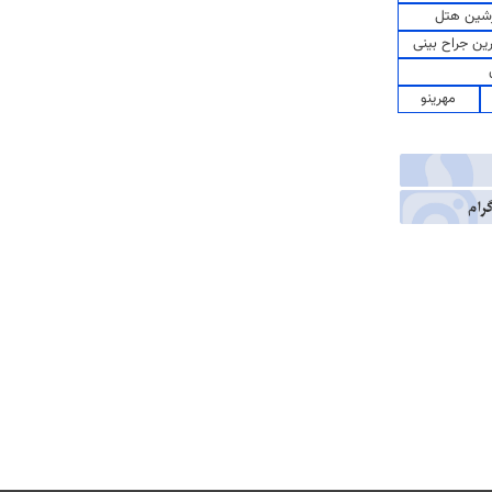
شین هتل
رین جراح بینی
مهرینو