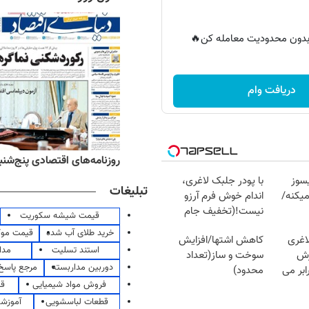
ر بدون محدودیت معامله کن🔥
دریافت وام
‌های ورزشی پنج‌شنبه ۱۵ مرداد ۱۴۰۵
روزنامه‌های اقتصادی پنج‌شنبه ۱۵ مرداد ۰۵
سوز
با پودر جلبک لاغری،
تبلیغات
یکنه/
اندام خوش فرم آرزو
نیست!(تخفیف جام
قیمت شیشه سکوریت
جهانی)
خرید طلای آب شده
قیمت مو
اغری
کاهش اشتها/افزایش
استند تسلیت
مدا
زش
سوخت و ساز(تعداد
دوربین مداربسته
مرجع پاسخ 
یسوزی را 3برابر می
محدود)
فروش مواد شیمیایی
قی
قطعات لباسشویی
آموزشگ