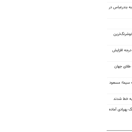
به بندرعباس در
وشرنگ‌ترین
ای هوا در خراسان رضوی ۴ درجه افزایش
 طلای جهان
ه سیما؛ مسعود
به خط شدند
گ پهپادی آماده