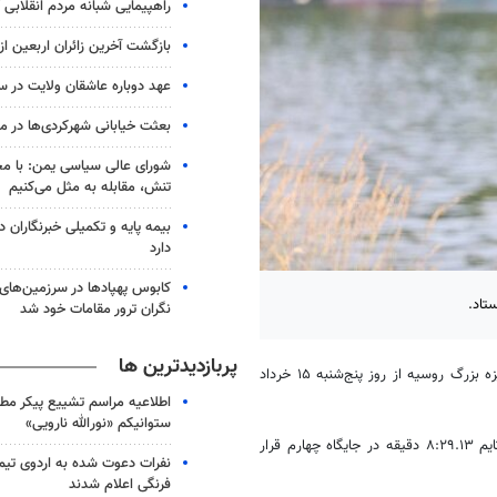
راهپیمایی شبانه مردم انقلابی آ
بازگشت آخرین زائران اربعین ا
عهد دوباره عاشقان ولایت در س
بعثت خیابانی شهرکردی‌ها در موج 
شورای عالی سیاسی یمن: با مح
تنش، مقابله به مثل می‌کنیم
بیمه پایه و تکمیلی خبرنگاران در
دارد
کابوس پهپادها در سرزمین‌های ا
تاد.
نگران ترور مقامات خود شد
پربازدیدترین ها
و به نقل از فدراسیون روئینگ، مسابقات روئینگ جایزه بزرگ روسیه از روز پنج‌شنبه ۱۵ خرداد
اطلاعیه مراسم تشییع پیکر مط
ستوانیکم «نورالله نارویی»
فاطمه مجلل نماینده کشورمان در ماده سنگین وزن بانوان در نیمه فینال با تایم ۸:۲۹.۱۳ دقیقه در جایگاه چهارم قرار
نفرات دعوت شده به اردوی تی
فرنگی اعلام شدند