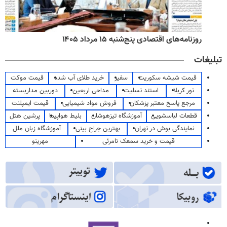
روزنامه‌های اقتصادی پنج‌شنبه ۱۵ مرداد ۱۴۰۵
تبلیغات
قیمت شیشه سکوریت
سفیر
خرید طلای آب شده
قیمت موکت
تور کربلا
استند تسلیت
مداحی اربعین
دوربین مداربسته
مرجع پاسخ معتبر پزشکان
فروش مواد شیمیایی
قیمت ایمپلنت
قطعات لباسشویی
آموزشگاه تیزهوشان
بلیط هواپیما
پرشین هتل
نمایندگی بوش در تهران
بهترین جراح بینی
آموزشگاه زبان ملل
قیمت و خرید سمعک نامرئی
مهرینو