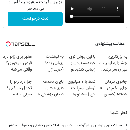
بهترین قیمت میفروشیم! امن و
بی درد سر
ثبت درخواست
مطالب پیشنهادی
به بزرگترین
با این روش توی
به لبخندت
هنوز برای زانو درد
جشنواره ایمپلنت
خونه،سفیدی و
زیبایی بده!
قرص میخوری؟
تهران سر بزنید !
زیبایی دندوناتو
(خرید ژل
وقتی می‌شه
| فقط ۲۵
برگردون
سفیدکننده
بدون عمل
جادوی درمان
فقط با ؟ میلیون
پایان دغدغه
چرا درد زانو را
میلیون !
(40%off)
دندان
درمانش کرد؟؟؟؟
جای زخم در سه
تومان ایمپلنت
هزینه های
تحمل می‌کنی؟
با40%تخفیف)
هفته! (همین
کن | جشنواره
دندان پزشکی با
خیلی ساده
حالا رایگان
تموم نشه !!!
پک سفید کننده
درمنزل درمانش
صحبت کنید)
خانگی
کن
نظر شما
نظرات حاوی توهین و هرگونه نسبت ناروا به اشخاص حقیقی و حقوقی منتشر