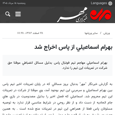
پنجشنبه ۱۵ مرداد ۱۴۰۵
ورزش
سایر ورزشها
۲۸ اسفند ۱۳۸۲، ۱۷:۲۸
بهرام اسماعيلي از پاس اخراج شد
بهرام اسماعيلي مهاجم تيم فوتبال پاس بدليل مسائل انضباطي موقتا حق
شركت در تمرينات اين تيم را ندارد.
به گزارش خبرنگار "مهر" بدنبال بروز مسائلي كه در پايان تمرينات اخير تيم پاس
بين بهرام اسماعيلي و سرمربي اين تيم بوجود آمد، وي موقتا از شركت در تمرينات
اين تيم محروم شد. اسماعيلي كه فصل اخير را بدليل مصدوميت در بازي هاي
جام اتحاديه از دست داد و از نظر روحي در شرايط مناسبي قرار ندارد به توصيه
مسئولان پاس فعلا از همراهي اين تيم در تمرينات منع شده است . به همين