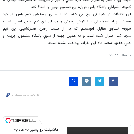
جهت وي با سفر به شيراز قصد دارد مدتي را دور از تمرينات به استراحت بپردازد تا
كميته انضباطي باشگاه پاس درباره وي تصميم نهايي را اتخاذ كند .
اين اتفاقات در شرايطي رخ مي دهد كه از سوي مسئولان تيم پاس عملكرد
ضعيف بهرام اسماعيلي ، كيانوش رحمتي و مربيان اين تيم عامل اصلي كسب
نتيجه تساوي مقابل ابومسلم كه به از دست رفتن صدرنشيني اين تيم
منجر شد، عنوان شده است و به همين جهت از سوي باشگاه مشمول جريمه و
حتي حقوق اسفند ماه اين نفرات پرداخت نشده است.
کد مطلب
66577
ماشینت رو بسپر به ما، به