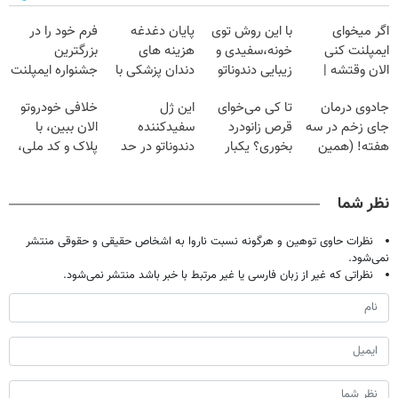
اگر میخوای
با این روش توی
پایان دغدغه
فرم خود را در
ایمپلنت کنی
خونه،سفیدی و
هزینه های
بزرگترین
الان وقتشه |
زیبایی دندوناتو
دندان پزشکی با
جشنواره ایمپلنت
فقط با ۲۵
برگردون
پک سفید کننده
تهران پر کنید ! |
جادوی درمان
تا کی می‌خوای
این ژل
خلافی خودروتو
میلیون تومان!!!
(40%off)
خانگی
فقط ۲۵ میلیون
جای زخم در سه
قرص زانودرد
سفیدکننده
الان ببین، با
هفته! (همین
بخوری؟ یکبار
دندوناتو در حد
پلاک و کد ملی،
حالا رایگان
اصولی درمانش
لمینت سفید
بدون نیاز به
صحبت کنید)
کن
میکنه
مراجعه حضوری
نظر شما
(40%تخفیف)
نظرات حاوی توهین و هرگونه نسبت ناروا به اشخاص حقیقی و حقوقی منتشر
نمی‌شود.
نظراتی که غیر از زبان فارسی یا غیر مرتبط با خبر باشد منتشر نمی‌شود.