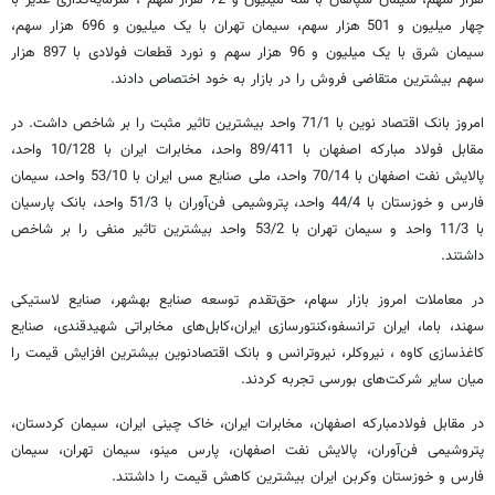
هزار سهم، سیمان سپاهان با سه میلیون و 72 هزار سهم ، سرمایه‌گذاری غدیر با
چهار میلیون و 501 هزار سهم، سیمان تهران با یک میلیون و 696 هزار سهم،
سیمان شرق با یک میلیون و 96 هزار سهم و نورد قطعات فولادی با 897 هزار
سهم بیشترین متقاضی فروش را در بازار به خود اختصاص دادند.
امروز بانک اقتصاد نوین با 71/1 واحد بیشترین تاثیر مثبت را بر شاخص داشت. در
مقابل فولاد مبارکه اصفهان با 89/411 واحد، مخابرات ایران با 10/128 واحد،
پالایش نفت اصفهان با 70/14 واحد، ملی صنایع مس ایران با 53/10 واحد، سیمان
فارس و خوزستان با 44/4 واحد، پتروشیمی فن‌آوران با 51/3 واحد، بانک پارسیان
با 11/3 واحد و سیمان تهران با 53/2 واحد بیشترین تاثیر منفی را بر شاخص
داشتند.
در معاملات امروز بازار سهام، حق‌تقدم توسعه صنایع بهشهر، صنایع لاستیکی
سهند، باما، ایران ترانسفو،کنتورسازی ایران،کابل‌های مخابراتی شهیدقندی، صنایع
کاغذسازی کاوه ، نیروکلر، نیروترانس و بانک اقتصادنوین بیشترین افزایش قیمت را
میان سایر شرکت‌های بورسی تجربه کردند.
در مقابل فولادمبارکه اصفهان، مخابرات ایران، خاک چینی ایران، سیمان کردستان،
پتروشیمی فن‌آوران، پالایش نفت اصفهان، پارس مینو، سیمان تهران، سیمان
فارس و خوزستان وکربن ایران بیشترین کاهش قیمت را داشتند.