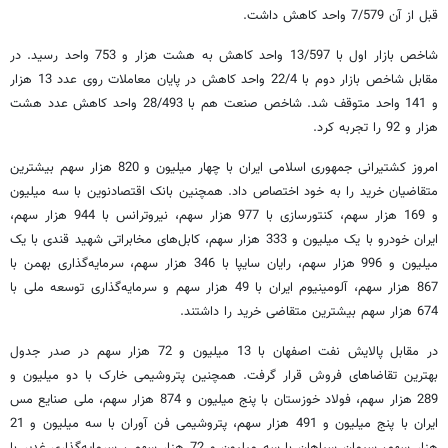
قبل از آن 7/579 واحد کاهش داشت.
شاخص بازار اول با 13/597 واحد کاهش به هشت هزار و 753 واحد رسید. در
مقابل شاخص بازار دوم با 22/4 واحد کاهش در پایان معاملات روی عدد 13 هزار
و 141 واحد متوقف شد. شاخص ‏صنعت هم با 28/493 واحد کاهش عدد هشت
هزار و 92 را تجربه کرد‏‎.
امروز کشتیرانی جمهوری اسلامی ایران با چهار میلیون و 820 هزار سهم بیشترین
متقاضیان خرید را به خود اختصاص داد. همچنین بانک اقتصادنوین با سه میلیون
و 169 هزار سهم، کنتورسازی با 977 هزار سهم، نیروترانس با 944 هزار سهم،
ایران خودرو با یک میلیون و 333 هزار سهم، کابل‌های مخابراتی شهید قندی با یک
میلیون و 996 هزار سهم، رایان سایپا با 346 هزار سهم، سرمایه‌گذاری بهمن با
867 هزار سهم، آلومینیوم ایران با 49 هزار سهم و سرمایه‌گذاری توسعه ملی با
674 هزار سهم بیشترین متقاضی خرید را داشتند.
در مقابل پالایش نفت اصفهان با 13 میلیون و 72 هزار سهم در صدر جدول
بهترین تقاضاهای فروش قرار گرفت. همچنین پتروشیمی خارک با دو میلیون و
289 هزار سهم، فولاد خوزستان با پنج میلیون و 874 هزار سهم، ملی صنایع مس
ایران با پنج میلیون و 491 هزار سهم، پتروشیمی فن آوران با سه میلیون و 21