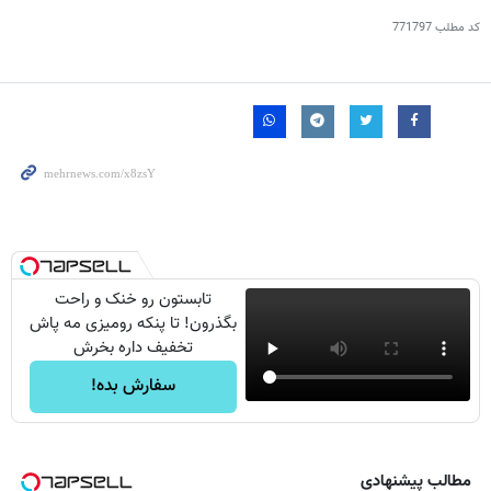
کد مطلب
771797
تابستون رو خنک و راحت
بگذرون! تا پنکه رومیزی مه پاش
تخفیف داره بخرش
سفارش بده!
مطالب پیشنهادی