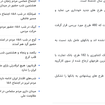
ای سال گذشته است.
اجتماع حماسی مردم زنجان در 
هشتمین شب حضور در میدان
ش طرح های جدید خودداری می نماید و
ضیاء‌آباد در شب ۵۸
مسیر عاشقی
البرزی گفت: 710 طرح در شهرستان دامغان به بانکهای عامل معرفی شده است که 480 طررح مورد بررسی قرار گرفت
آبیک در شب ۱۵۸؛ حضو
حرکت مردمی
آوج در شب ۱۵۸؛ مردم د
بررسی نشده اند و بانکهای عامل باید نسبت به
حضور گرد هم آمدند
یکصد و پنجاه و هشتمین شب 
رئیس اداره کار و امور اجتماعی شهرستان دامغان نیز در این جلسه گفت: بانک کشاورزی با 182 طرح، بانک تجارت با
قلب کرج
بانک ملت با 102 طرح به ترتیب بیشترین طرحهای ارجاع شده از سوی کارگروه
قربانپور: هیچ ابرقدرتی یارای مق
ایران را ندارد
 طرح های پیشنهادی به بانکها را تشکبل
شب‌های اقتدار ایران ادامه دار
مردم تبریز در اجتماع ۱۵۸
میدان داری مردم سلماس در اج
مقاومت ملی