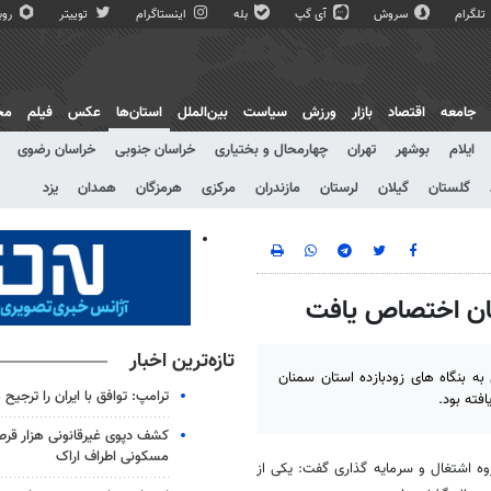
تلگرام
سروش
آی گپ
بله
اینستاگرام
توییتر
روبی
جامعه
اقتصاد
بازار
ورزش
سیاست
بین‌الملل
استان‌ها
عکس
فیلم
مج
ایلام
بوشهر
تهران
چهارمحال و بختیاری
خراسان جنوبی
خراسان رضوی
گلستان
گیلان
لرستان
مازندران
مرکزی
هرمزگان
همدان
یزد
تازه‌ترین اخبار
ندار شهرستان دامغان گفت: 860 میلیارد ریال به بنگاه های زودبازده استان سمنان
ترامپ: توافق با ایران را ترجیح
کشف دپوی غیرقانونی هزار قرص
مسکونی اطراف اراک
وه اشتغال و سرمایه گذاری گفت: یکی از