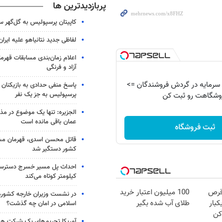
پربازدیدترین ها
کاپیتان پرسپولیس به گل‌گهر 
لفاظی جدید نتانیاهو علیه ایران
اعلام زمان‌بندی مسابقات قهر
آزاد و فرنگی
 وام سرمایه در گردش فروشندگان =>
پاسخ منفی حدادی به بازیکنان 
پرسپولیس به جز یک نفر
وشگاهت رو ثبت کن
الجزیره: تنها یک موضوع در مذا
عمان باقی مانده است
ثبت فروشگاه
قاتل محسن اسدی، قهرمان م
کشور دستگیر شد
کیلومتر کوتاه می‌کند
قرص
100 میلیون اعتبار خرید
در نشست وزیران خارجه کشوره
کبار
طلای آب شده بگیر
اسلامی در امان چه گذشت؟
کن
آمریکا تحریم‌های یک شرکت هوا