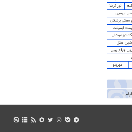
کت
تور کربلا
حی اربعین
معتبر پزشکان
مت ایمپلنت
اه تیزهوشان
شین هتل
رین جراح بینی
مهرینو