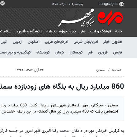
پنجشنبه ۱۵ مرداد ۱۴۰۵
خانه
فرهنگ و ادب
هنر
دين، حوزه، انديشه
دانشگاه و فناوری
سلامت
عناوین اخبار
آذربایجان شرقی
آذربایجان غربی
اصفهان
اردبیل
البرز
فارس
قزوین
قم
کردستان
کرمان
کرمانشاه
کهگیلویه و بویراحمد
استانها
سمنان
۲۲ آبان ۱۳۸۷، ۱۳:۴۲
860 میلیارد ریال به بنگاه های زودبازده سمنان اختصاص یافت
سمنان - خبرگزاری مهر: فرما
اختصاص یافت که 400 میلیارد ریال نیز سال گذشته در این رابطه اختصاص یافته بود.
به گزارش خبرنگار مهر در دامغان، محمد رضا البرزی ظهر امروز در جلسه کارگر