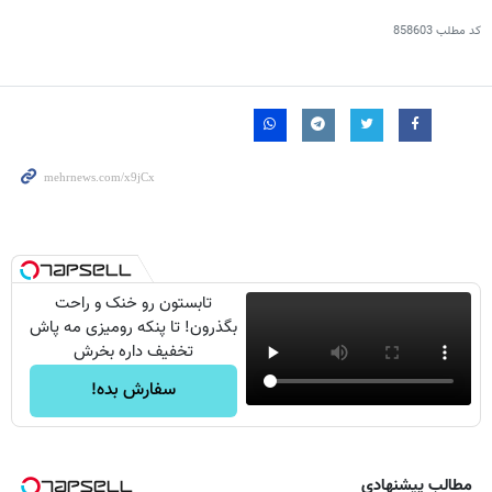
کد مطلب
858603
تابستون رو خنک و راحت
بگذرون! تا پنکه رومیزی مه پاش
تخفیف داره بخرش
سفارش بده!
مطالب پیشنهادی