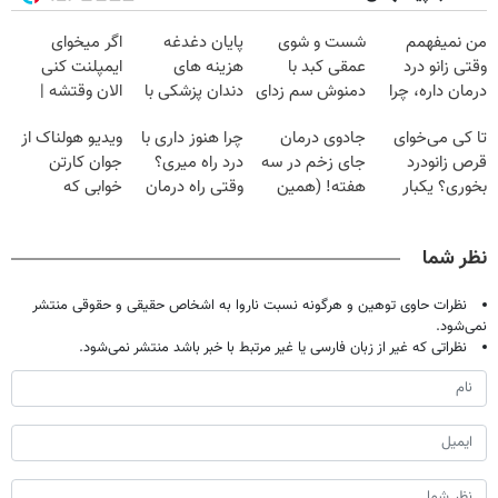
من نمیفهمم
شست و شوی
پایان دغدغه
اگر میخوای
وقتی زانو درد
عمقی کبد با
هزینه های
ایمپلنت کنی
درمان داره، چرا
دمنوش سم زدای
دندان پزشکی با
الان وقتشه |
دردش رو داری
گیاهی
پک سفید کننده
فقط با ۲۵
تا کی می‌خوای
جادوی درمان
چرا هنوز داری با
ویدیو هولناک از
تحمل میکنی؟❗
خانگی
میلیون تومان!!!
قرص زانودرد
جای زخم در سه
درد راه میری؟
جوان کارتن
بخوری؟ یکبار
هفته! (همین
وقتی راه درمان
خوابی که
اصولی درمانش
حالا رایگان
جلو پاته!
میلیاردر شد.
کن
صحبت کنید)
آموزش رایگان
نظر شما
نظرات حاوی توهین و هرگونه نسبت ناروا به اشخاص حقیقی و حقوقی منتشر
نمی‌شود.
نظراتی که غیر از زبان فارسی یا غیر مرتبط با خبر باشد منتشر نمی‌شود.