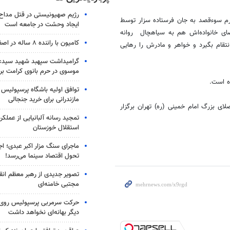
رژیم صهیونیستی در قتل مداح 
جرم سوءقصد به جان فرستاده سزار توسط
ایجاد وحشت در جامعه است
ای خانواده‌اش هم به سیاهچال روانه
کامیون با راننده ۸ ساله در اصفهان توقیف شد
نتقام بگیرد و خواهر و مادرش را رهایی
گرامیداشت سپهبد شهید سیدعب
موسوی در حرم بانوی کرامت برگ
توافق اولیه باشگاه پرسپولیس 
مازندرانی برای خرید جنجالی
کتاب تهران از 16 تا 26 اردیبهشت در مصلای بزرگ امام خمینی (ره) تهران برگزار
تمجید رسانه آلبانیایی از عملکر
استقلال خوزستان
ماجرای سنگ مزار اکبر عبدی؛ ا
تحول اقتصاد سینما می‌رسد!
تصویر جدیدی از رهبر معظم انق
مجتبی خامنه‌ای
حرکت سرمربی پرسپولیس روی لبه
دیگر بهانه‌ای نخواهد داشت