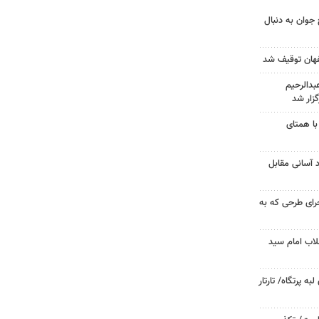
جوان به دنبال
دالرحیم
زار شد
با همتای
د آسانی مقابل
جرای طرحی که به
لاب امام سید
 پرتگاه/ تارتار