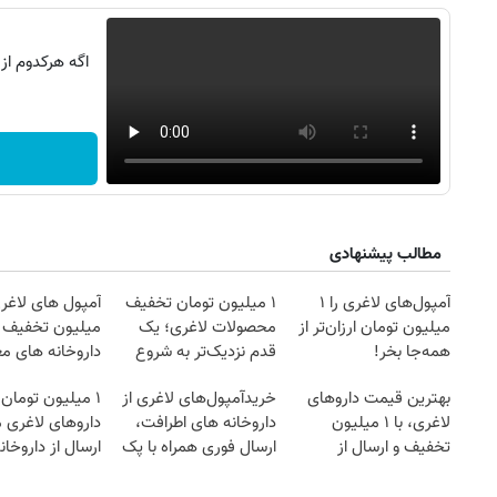
اگه هرکدوم از
مطالب پیشنهادی
آمپول‌های لاغری را ۱
۱ میلیون تومان تخفیف
آمپول های لاغری
میلیون تومان ارزان‌تر از
محصولات لاغری؛ یک
میلیون تخفیف | 
همه‌جا بخر!
قدم نزدیک‌تر به شروع
داروخانه های مع
کاهش وزن
بهترین قیمت داروهای
خریدآمپول‌های لاغری از
۱ میلیون تومان
روزنامه‌های صبح شنبه ۱۷ مرداد ۱۴۰۵
روزنام
لاغری، با ۱ میلیون
داروخانه های اطرافت،
داروهای لاغری 
تخفیف و ارسال از
ارسال فوری همراه با پک
ارسال از داروخان
داروخانه‌
یخ!