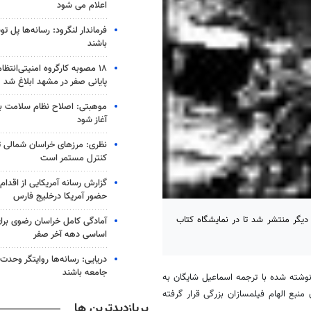
اعلام می شود
فرماندار لنگرود: رسانه‌ها پل 
باشند
۱۸ مصوبه کارگروه امنیتی‌انتظ
پایانی صفر در مشهد ابلاغ شد
موهبتی: اصلاح نظام سلامت باید
آغاز شود
نظری: مرزهای خراسان شمالی 
کنترل مستمر است
گزارش رسانه آمریکایی از اقدام ا
حضور آمریکا درخلیج فارس
 دیگر منتشر شد تا در نمایشگاه کتاب
آمادگی کامل خراسان رضوی برای
اساسی دهه آخر صفر
دریایی: رسانه‌ها روایتگر وحدت
جامعه باشند
گزارش خبرنگار مهر،رمان "بن هور" اثر لیو والانس است که در سال 1880 نوشته شده‌ با ترجمه اسماعیل شایگان به
منبع الهام فیلمسازان بزرگی قرار گرفته
پربازدیدترین ها