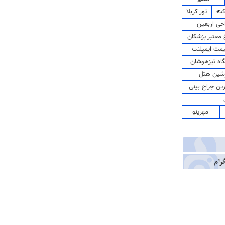
کت
تور کربلا
حی اربعین
معتبر پزشکان
مت ایمپلنت
اه تیزهوشان
شین هتل
رین جراح بینی
مهرینو