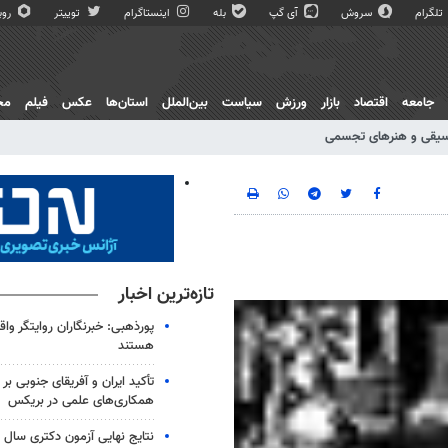
تلگرام
سروش
آی گپ
بله
اینستاگرام
توییتر
روبی
جامعه
اقتصاد
بازار
ورزش
سیاست
بین‌الملل
استان‌ها
عکس
فیلم
مج
یقی و هنرهای تجسمی
تازه‌ترین اخبار
پورذهبی: خبرنگاران روایتگر وا
هستند
تأکید ایران و آفریقای جنوبی بر
همکاری‌های علمی در بریکس