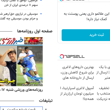
عراقچی: توافق با عمان نزدیک
سهم ۱۱ درصدی ایران از خزر
 این علائمو داری یعنی پوستت به
موسیقی در ترازوی حق/رهبر شهی
و حرام بودن موسیقی چه گفتن
کمک نیاز داره!
صفحه اول روزنامه‌ها
ثبت خرید
 با یک
بهترین داروهای لاغری
ارسال از
برای شروع کاهش وزن،
تبر
ارسال از داروخانه های
نزدیکت!
 تخفیف
آمپول لاغری اسپارتینا، ا
ه‌های اقتصادی شنبه ۱۷ مرداد ۱۴۰۵
روزنامه‌های ورزشی شنبه ۱۷ مرداد ۱۴۰۵
منتخب با
میلیون تومان ارزان‌تر از
ه نزدیکت
همه‌جا!
تبلیغات
قیمت شیشه سکوریت