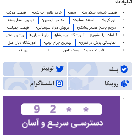
تبلیغات
قیمت شیشه سکوریت
سفیر
خرید طلای آب شده
قیمت موکت
تور کربلا
استند تسلیت
مداحی اربعین
دوربین مداربسته
مرجع پاسخ معتبر پزشکان
فروش مواد شیمیایی
قیمت ایمپلنت
قطعات لباسشویی
آموزشگاه تیزهوشان
بلیط هواپیما
پرشین هتل
نمایندگی بوش در تهران
بهترین جراح بینی
آموزشگاه زبان ملل
قیمت و خرید سمعک نامرئی
مهرینو