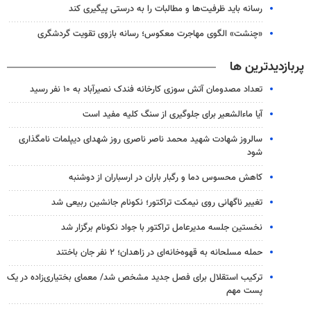
رسانه باید ظرفیت‌ها و مطالبات را به درستی پیگیری کند
«چنشت» الگوی مهاجرت معکوس؛ رسانه بازوی تقویت گردشگری
پربازدیدترین ها
تعداد مصدومان آتش سوزی کارخانه فندک نصیرآباد به ۱۰ نفر رسید
آیا ماءالشعیر برای جلوگیری از سنگ کلیه مفید است
سالروز شهادت شهید محمد ناصر ناصری روز شهدای دیپلمات نامگذاری
شود
کاهش محسوس دما و رگبار باران در ارسباران از دوشنبه
تغییر ناگهانی روی نیمکت تراکتور؛ نکونام جانشین ربیعی شد
نخستین جلسه مدیرعامل تراکتور با جواد نکونام برگزار شد
حمله مسلحانه به قهوه‌خانه‌ای در زاهدان؛ ۲ نفر جان باختند
ترکیب استقلال برای فصل جدید مشخص شد/ معمای بختیاری‌زاده در یک
پست مهم