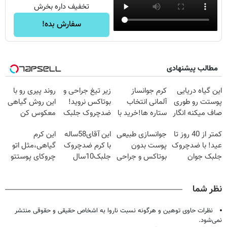
تخفیف داره بخرش
سفارش بده!
مطالب پیشنهادی
این گیاه دریایی
کرم جوانساز
زیر تیغ جراحی و
روند پیری رو با
پوستت رو طوری
آلمانی انتخاب
بوتاکس نروید!
این روش گیاهی
صاف میکنه انگار
ستاره ها!خرید با
ضدچروک جلبک
معکوس کن
20سال جوون
تخفیف
با40%تخفیف
کمتر از 40 روز تا
جوانسازی طبیعی
این آقای58ساله
این کرم
شدی🔥
عید! با ضدچروک
پوست بدون
با کرم ضدچروک
گیاهی،مثل اتو
جلبک جوان
بوتاکس و جراحی
جلبک10سال
چروکای پوستتو
شو40%تخفیف
😳! خرید با
جوان
صاف
تخفیف ویژه
شد(سفارش با
میکنه!+تخفیف
نظر شما
تخفیف)
ویژه
نظرات حاوی توهین و هرگونه نسبت ناروا به اشخاص حقیقی و حقوقی منتشر
نمی‌شود.