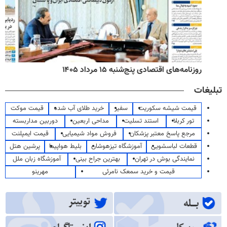
روزنامه‌های اقتصادی پنج‌شنبه ۱۵ مرداد ۱۴۰۵
تبلیغات
قیمت شیشه سکوریت
سفیر
خرید طلای آب شده
قیمت موکت
تور کربلا
استند تسلیت
مداحی اربعین
دوربین مداربسته
مرجع پاسخ معتبر پزشکان
فروش مواد شیمیایی
قیمت ایمپلنت
قطعات لباسشویی
آموزشگاه تیزهوشان
بلیط هواپیما
پرشین هتل
نمایندگی بوش در تهران
بهترین جراح بینی
آموزشگاه زبان ملل
قیمت و خرید سمعک نامرئی
مهرینو