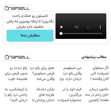
تابستون رو خنک و راحت
بگذرون! تا پنکه رومیزی مه پاش
تخفیف داره بخرش
سفارش بده!
مطالب پیشنهادی
اگر میخوای
من نمیفهمم
هنوز برای زانو درد
زانو دردت رو
ایمپلنت کنی
وقتی زانو درد
قرص میخوری؟
بدون قرص برای
الان وقتشه |
درمان داره، چرا
وقتی می‌شه
همیشه خوب
فقط با ۲۵
دردش رو داری
بدون عمل
کن! (قدم اول،
جادوی درمان
فرم خود را در
پایان دغدغه
با زاپیامکس، به
میلیون تومان!!!
تحمل میکنی؟❗
درمانش کرد؟؟؟؟
پرسش‌نامه)
جای زخم در سه
بزرگترین
هزینه های
راحتی درد زانو را
هفته! (همین
جشنواره ایمپلنت
دندان پزشکی با
درمان کنید!
حالا رایگان
تهران پر کنید ! |
پک سفید کننده