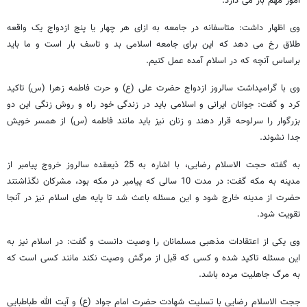
امور مهم باز می دارد.
وی اظهار داشت: متاسفانه در جامعه به ازای هر چهار یا پنج ازدواج یک واقعه
طلاق رخ می دهد که این برای جامعه اسلامی بد و تاسف بار است و ما باید
براساس آنچه که در اسلام آمده عمل کنیم.
وی با گرامیداشت سالروز ازدواج حضرت علی (ع) و حرت فاطمه زهرا (س) تاکید
کرد و گفت: جوانان ایرانی و اسلامی باید در زندگی خود راه و روش زنگی این دو
بزرگوار را سرلوحه قرار دهند و زنان نیز باید مانند فاطمه (س) از همسر خویش
جدا نشوند.
به گفته حجت الاسلام رضایی، با اشاره به 25 ذیعقده سالروز خروج پیامبر از
مدینه به مکه گفت: در مدت 10 سالی که پیامبر در مکه بود، مشرکان نگذاشتند
حضرت از مدینه خارج شود و این مسئله باعث شد تا پایه های اسلام نیز در آنجا
تقویت شود.
وی یکی از اعتقادات مذهبی مسلمانان را وصیت دانست و گفت: در اسلام نیز به
این مسئله تاکید شده و کسی که قبل از مرگش وصیت نکند مانند کسی است که
به مرگ جاهلیت مرده باشد.
ججت الاسلام رضایی با تسلیت شهادت حضرت امام جواد (ع) و آیت الله طباطبایی