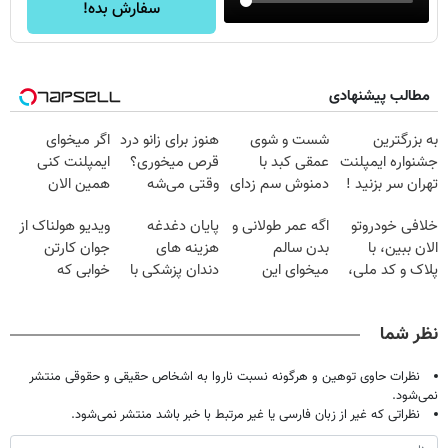
سفارش بده!
مطالب پیشنهادی
به بزرگترین
شست و شوی
هنوز برای زانو درد
اگر میخوای
جشنواره ایمپلنت
عمقی کبد با
قرص میخوری؟
ایمپلنت کنی
تهران سر بزنید !
دمنوش سم زدای
وقتی می‌شه
همین الان
| فقط ۲۵
گیاهی
بدون عمل
وقتشه | فقط با
خلافی خودروتو
اگه عمر طولانی و
پایان دغدغه
ویدیو هولناک از
میلیون !
درمانش کرد؟؟؟؟
۲۵ میلیون
الان ببین، با
بدن سالم
هزینه های
جوان کارتن
تومان!!!
پلاک و کد ملی،
میخوای این
دندان پزشکی با
خوابی که
بدون نیاز به
نوشیدنی رو با
پک سفید کننده
میلیاردر شد.
مراجعه حضوری
تخفیف بخر
خانگی
آموزش رایگان
نظر شما
نظرات حاوی توهین و هرگونه نسبت ناروا به اشخاص حقیقی و حقوقی منتشر
نمی‌شود.
نظراتی که غیر از زبان فارسی یا غیر مرتبط با خبر باشد منتشر نمی‌شود.