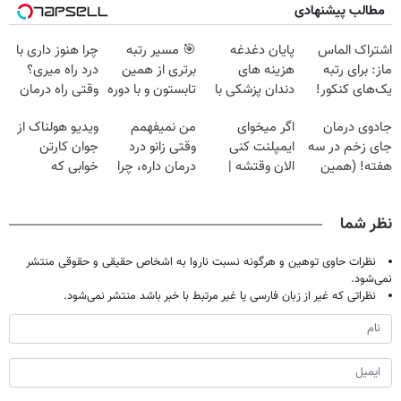
مطالب پیشنهادی
اشتراک الماس
پایان دغدغه
🎯 مسیر رتبه
چرا هنوز داری با
ماز: برای رتبه
هزینه های
برتری از همین
درد راه میری؟
یک‌های کنکور!
دندان پزشکی با
تابستون و با دوره
وقتی راه درمان
پک سفید کننده
رایگان ماز شروع
جلو پاته!
جادوی درمان
اگر میخوای
من نمیفهمم
ویدیو هولناک از
خانگی
میشه!
جای زخم در سه
ایمپلنت کنی
وقتی زانو درد
جوان کارتن
هفته! (همین
الان وقتشه |
درمان داره، چرا
خوابی که
حالا رایگان
فقط با ۲۵
دردش رو داری
میلیاردر شد.
صحبت کنید)
میلیون تومان!!!
تحمل میکنی؟❗
آموزش رایگان
نظر شما
نظرات حاوی توهین و هرگونه نسبت ناروا به اشخاص حقیقی و حقوقی منتشر
نمی‌شود.
نظراتی که غیر از زبان فارسی یا غیر مرتبط با خبر باشد منتشر نمی‌شود.