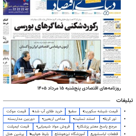
روزنامه‌های اقتصادی پنج‌شنبه ۱۵ مرداد ۱۴۰۵
تبلیغات
قیمت شیشه سکوریت
سفیر
خرید طلای آب شده
قیمت موکت
تور کربلا
استند تسلیت
مداحی اربعین
دوربین مداربسته
مرجع پاسخ معتبر پزشکان
فروش مواد شیمیایی
قیمت ایمپلنت
قطعات لباسشویی
آموزشگاه تیزهوشان
بلیط هواپیما
پرشین هتل