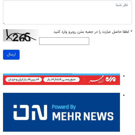
*
لطفا حاصل عبارت را در جعبه متن روبرو وارد کنید
ارسال