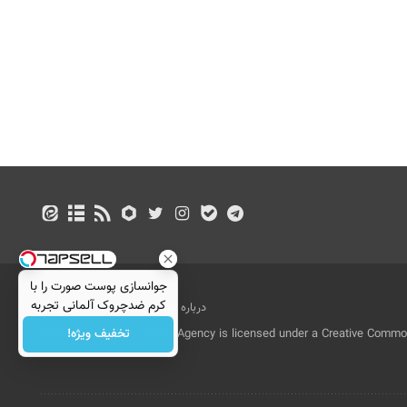
جوانسازی پوست صورت را با
کرم ضدچروک آلمانی تجربه
درباره ما
تماس با ما
بازرگانی
کنید!
تخفیف ویژه!
All Content by Mehr News Agency is licensed under a Creative Commons
License.