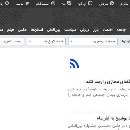
تلگرام
سروش
آی گپ
بله
اینستاگرام
توییتر
روبی
جامعه
اقتصاد
بازار
ورزش
سیاست
بین‌الملل
استان‌ها
عکس
فیلم
مج
یلترها
همه سرویس‌ها
همه انواع خبر
همه باکس‌ها
فضای مجازی را رصد کنند
ه روابط عمومی‌ها با قوم‌نگاری دیجیتالی
بازسازی پیمان اجتماعی علم و جامعه را
یوشیج به آبان‌ماه
 دبیر علمی نخستین جشنواره بین‌المللی