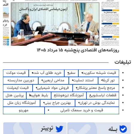
روزنامه‌های اقتصادی پنج‌شنبه ۱۵ مرداد ۱۴۰۵
تبلیغات
قیمت شیشه سکوریت
سفیر
خرید طلای آب شده
قیمت موکت
تور کربلا
استند تسلیت
مداحی اربعین
دوربین مداربسته
مرجع پاسخ معتبر پزشکان
فروش مواد شیمیایی
قیمت ایمپلنت
قطعات لباسشویی
آموزشگاه تیزهوشان
بلیط هواپیما
پرشین هتل
نمایندگی بوش در تهران
بهترین جراح بینی
آموزشگاه زبان ملل
قیمت و خرید سمعک نامرئی
مهرینو