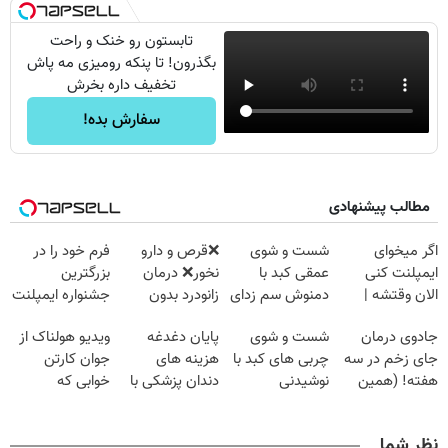
تابستون رو خنک و راحت
بگذرون! تا پنکه رومیزی مه پاش
تخفیف داره بخرش
سفارش بده!
مطالب پیشنهادی
اگر میخوای
شست و شوی
❌قرص‌ و دارو
فرم خود را در
ایمپلنت کنی
عمقی کبد با
نخور❌ درمان
بزرگترین
الان وقتشه |
دمنوش سم زدای
زانودرد بدون
جشنواره ایمپلنت
فقط با ۲۵
گیاهی
قرص
تهران پر کنید ! |
جادوی درمان
شست و شوی
پایان دغدغه
ویدیو هولناک از
میلیون تومان!!!
فقط ۲۵ میلیون
جای زخم در سه
چربی های کبد با
هزینه های
جوان کارتن
هفته! (همین
نوشیدنی
دندان پزشکی با
خوابی که
حالا رایگان
گیاهی(55%تخفیف)
پک سفید کننده
میلیاردر شد.
صحبت کنید)
خانگی
آموزش رایگان
نظر شما