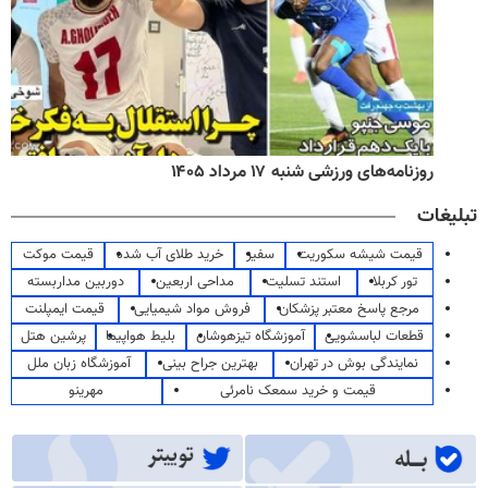
روزنامه‌های ورزشی شنبه ۱۷ مرداد ۱۴۰۵
تبلیغات
قیمت شیشه سکوریت
سفیر
خرید طلای آب شده
قیمت موکت
تور کربلا
استند تسلیت
مداحی اربعین
دوربین مداربسته
مرجع پاسخ معتبر پزشکان
فروش مواد شیمیایی
قیمت ایمپلنت
قطعات لباسشویی
آموزشگاه تیزهوشان
بلیط هواپیما
پرشین هتل
نمایندگی بوش در تهران
بهترین جراح بینی
آموزشگاه زبان ملل
قیمت و خرید سمعک نامرئی
مهرینو