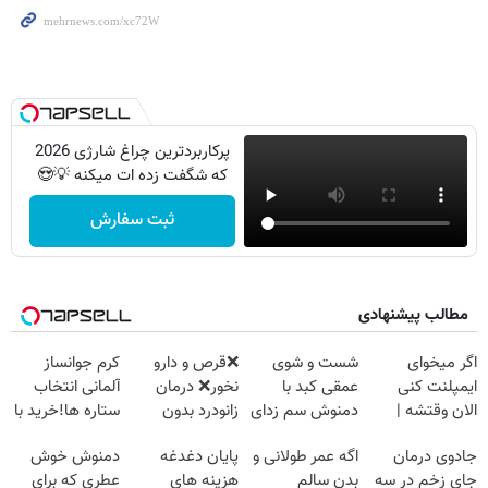
پرکاربردترین چراغ شارژی 2026
که شگفت زده ات میکنه 💡😍
ثبت سفارش
مطالب پیشنهادی
اگر میخوای
شست و شوی
❌قرص‌ و دارو
کرم جوانساز
ایمپلنت کنی
عمقی کبد با
نخور❌ درمان
آلمانی انتخاب
الان وقتشه |
دمنوش سم زدای
زانودرد بدون
ستاره ها!خرید با
فقط با ۲۵
گیاهی
قرص
تخفیف
جادوی درمان
اگه عمر طولانی و
پایان دغدغه
دمنوش خوش
میلیون تومان!!!
جای زخم در سه
بدن سالم
هزینه های
عطری که برای