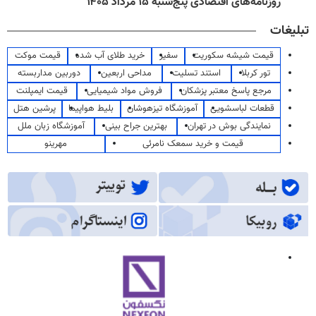
روزنامه‌های اقتصادی پنج‌شنبه ۱۵ مرداد ۱۴۰۵
تبلیغات
قیمت شیشه سکوریت
سفیر
خرید طلای آب شده
قیمت موکت
تور کربلا
استند تسلیت
مداحی اربعین
دوربین مداربسته
مرجع پاسخ معتبر پزشکان
فروش مواد شیمیایی
قیمت ایمپلنت
قطعات لباسشویی
آموزشگاه تیزهوشان
بلیط هواپیما
پرشین هتل
نمایندگی بوش در تهران
بهترین جراح بینی
آموزشگاه زبان ملل
قیمت و خرید سمعک نامرئی
مهرینو