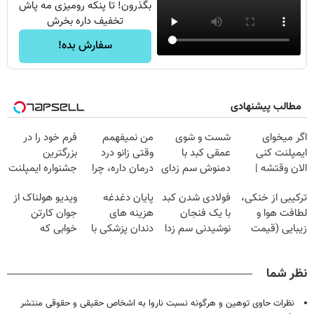
بگذرون! تا پنکه رومیزی مه پاش
تخفیف داره بخرش
سفارش بده!
مطالب پیشنهادی
اگر میخوای
شست و شوی
من نمیفهمم
فرم خود را در
ایمپلنت کنی
عمقی کبد با
وقتی زانو درد
بزرگترین
الان وقتشه |
دمنوش سم زدای
درمان داره، چرا
جشنواره ایمپلنت
فقط با ۲۵
گیاهی
دردش رو داری
تهران پر کنید ! |
ترکیبی از خنکی،
فولادی شدن کبد
پایان دغدغه
ویدیو هولناک از
میلیون تومان!!!
تحمل میکنی؟❗
فقط ۲۵ میلیون
لطافت هوا و
با یک فنجان
هزینه های
جوان کارتن
زیبایی (قیمت
نوشیدنی سم زدا
دندان پزشکی با
خوابی که
باور نکردنی!)
پک سفید کننده
میلیاردر شد.
خانگی
آموزش رایگان
نظر شما
نظرات حاوی توهین و هرگونه نسبت ناروا به اشخاص حقیقی و حقوقی منتشر