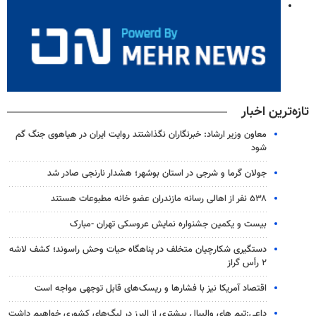
تازه‌ترین اخبار
معاون وزیر ارشاد: خبرنگاران نگذاشتند روایت ایران در هیاهوی جنگ گم
شود
جولان گرما و شرجی در استان بوشهر؛ هشدار نارنجی صادر شد
۵۳۸ نفر از اهالی رسانه مازندران عضو خانه مطبوعات هستند
بیست و یکمین جشنواره نمایش عروسکی تهران -مبارک
دستگیری شکارچیان متخلف در پناهگاه حیات وحش راسوند؛ کشف لاشه
۲ رأس گراز
اقتصاد آمریکا نیز با فشارها و ریسک‌های قابل توجهی مواجه است
داعی:تیم های والیبال بیشتری از البرز در لیگ‌های کشوری خواهیم داشت