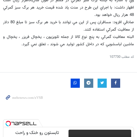
وي با اشاره به اينكه برگ سبز گمركي در قشم در طول سال60هزار ريال است
اظهار داشت: با اجراي اين طرح در مدت ياد شده قيمت خريد هر برگ سبز گمركي
48 هزار ريال خواهد بود.
صادقي افزود: مسافران پس از اين مي توانند با خريد هر برگ سبز تا مبلغ 80 دلار
از معافيت گمركي استفاده كنند.
البته معافيت گمركي به پنج نوع كالا از جمله تلويزيون ، يخچال فريزر ، يخچال و
ماشين لباسشويي كه در داخل كشور توليد مي شوند ، تعلق نمي گيرد.
کد مطلب
107730
تابستون رو خنک و راحت