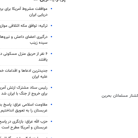
موافقت مشروط آمریکا برای بر
دریایی ایران
ترکیه: توافق مکه ائتلافی موازی
درگیری اعضای داعش و نیروهای
سیده زینب
۶ نفر از حریق منزل مسکونی 
یافتند
جدیدترین ادعاها و اقدامات خ
علیه ایران
رئیس ستاد مشترک ارتش آمریکا
برای خروج از جنگ با ایران شد
تار مسلمانان بحرین
مقاومت اسلامی عراق: پاسخ به 
عربستان را به تعویق انداختیم
حزب الله عراق: بازنگری در پاسخ
عربستان و آمریکا مطرح است