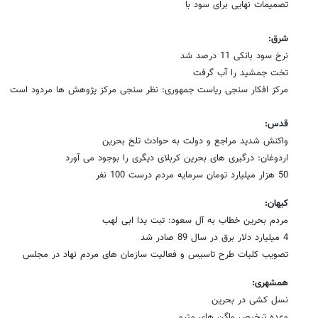
تصمیمات نهایی برای سود با
شرق:
نرخ سود بانکی 11 درصد شد
تخت جمشید را آب گرفت
مرکز افکار سنجی ریاست جمهوری: نظر سنجی مرکز پژوهش ها مردود است
قدس:
واکنش شدید مراجع و دولت به حوادث تلخ بحرین
اردوغان: درگیری های بحرین کربلای دیگری را بوجود می آورد
50 هزار میلیارد تومان سرمایه مردم درست 100 نفر
کیهان:
مردم بحرین خطاب به آل سعود: تبت یدا ابی لهب
4 میلیارد دلار برق در سال 89 صادر شد
تصویب کلیات طرح تاسیس و فعالیت سازمان های مردم نهاد در مجلس
همشهری:
نسل کشی در بحرین
وعده ترخیص واگن های مترو