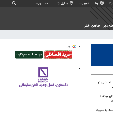
نتایج زنده
کا
ایتا
جداول لیگ
له مهر
عناوین اخبار
 اسلامی در
ظیر بودند/
ت
طقه به تقویت