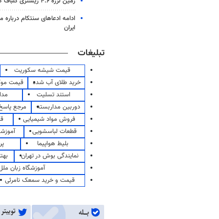
زمین لرزه ۴.۶ ریشتری گلباف کرمان را لرزاند
ادامه ادعاهای سنتکام درباره م
ایران
تبلیغات
قیمت شیشه سکوریت
خرید طلای آب شده
قیمت مو
استند تسلیت
مدا
دوربین مداربسته
مرجع پاسخ 
فروش مواد شیمیایی
قی
قطعات لباسشویی
آموزشگ
بلیط هواپیما
پر
نمایندگی بوش در تهران
بهت
آموزشگاه زبان ملل
قیمت و خرید سمعک نامرئی