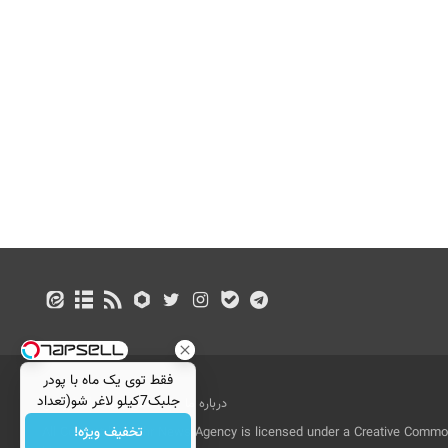
فقط توی یک ماه با پودر
جلبک7کیلو لاغر شو(تعداد
درباره ما
تماس با ما
بازرگانی
محدود)
تخفیف ویژه!
All Content by Mehr News Agency is licensed under a Creative Commons