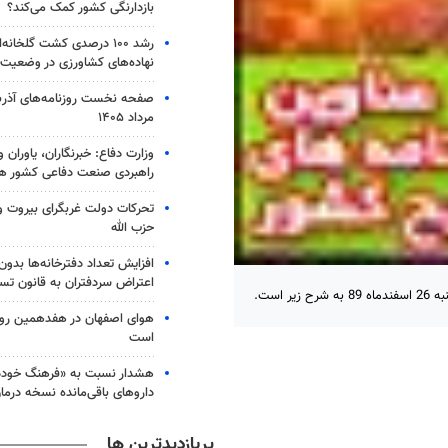
بازدارنگی کشور کمک می‌کند؟
رشد ۱۰۰ درصدی کشت گلخانه‌ا
نهاده‌های کشاورزی در وضعیت
مرداد ۱۴۰۵
وزارت دفاع: خبرنگاران، یاوران 
راهبردی صنعت دفاعی کشور ه
تحرکات دولت غربگرای بیروت و ت
حزب الله
افزایش تعداد دفترخانه‌ها بدون
اعتراض سردفتران به قانون تس
است.
هوای اصفهان در هفدهمین روز 
است
هشدار نسبت به «فرهنگ خوددر
داروهای باقی‌مانده نسخه درما
پربازدیدترین ها