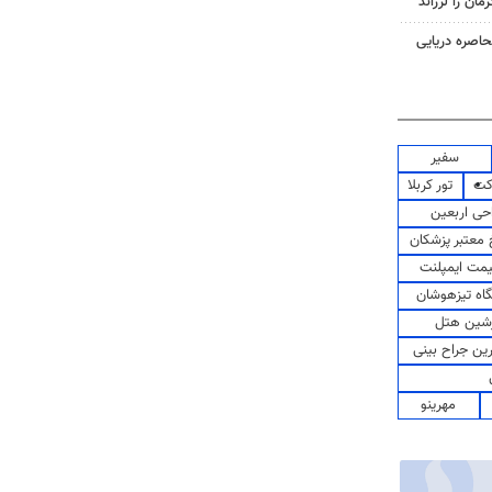
حاصره دریایی
سفیر
کت
تور کربلا
حی اربعین
معتبر پزشکان
مت ایمپلنت
اه تیزهوشان
شین هتل
رین جراح بینی
مهرینو