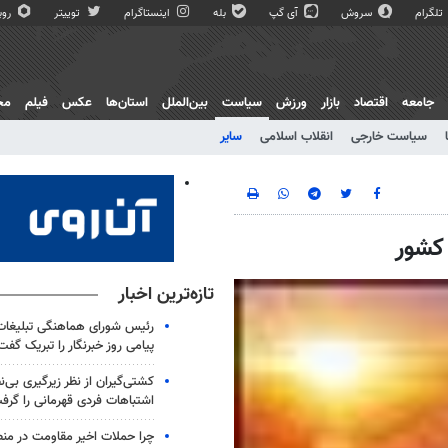
تلگرام
سروش
آی گپ
بله
اینستاگرام
توییتر
روبی
جامعه
اقتصاد
بازار
ورزش
سیاست
بین‌الملل
استان‌ها
عکس
فیلم
مج
سیاست خارجی
انقلاب اسلامی
سایر
کشور
تازه‌ترین اخبار
رئیس شورای هماهنگی تبلیغات
پیامی روز خبرنگار را تبریک گفت
کشتی‌گیران از نظر زیرگیری بی‌ن
اشتباهات فردی قهرمانی را گرف
چرا حملات اخیر مقاومت در من