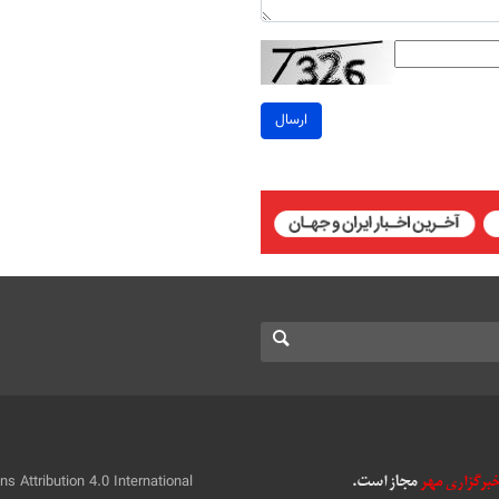
ارسال
 Attribution 4.0 International