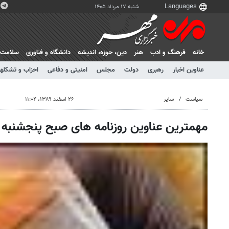
شنبه ۱۷ مرداد ۱۴۰۵
خانه
فرهنگ و ادب
هنر
دين، حوزه، انديشه
دانشگاه و فناوری
سلامت
عناوین اخبار
رهبری
دولت
مجلس
امنیتی و دفاعی
احزاب و تشکلها
سیاست
سایر
۲۶ اسفند ۱۳۸۹، ۱۱:۰۴
مهمترین عناوین روزنامه های صبح پنجشنبه 