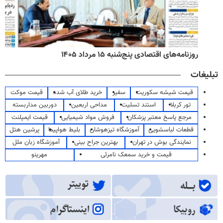
روزنامه‌های اقتصادی پنج‌شنبه ۱۵ مرداد ۱۴۰۵
تبلیغات
قیمت شیشه سکوریت
سفیر
خرید طلای آب شده
قیمت موکت
تور کربلا
استند تسلیت
مداحی اربعین
دوربین مداربسته
مرجع پاسخ معتبر پزشکان
فروش مواد شیمیایی
قیمت ایمپلنت
قطعات لباسشویی
آموزشگاه تیزهوشان
بلیط هواپیما
پرشین هتل
نمایندگی بوش در تهران
بهترین جراح بینی
آموزشگاه زبان ملل
قیمت و خرید سمعک نامرئی
مهرینو