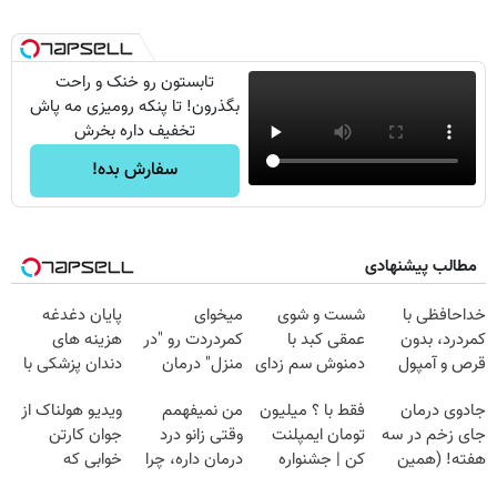
تابستون رو خنک و راحت
بگذرون! تا پنکه رومیزی مه پاش
تخفیف داره بخرش
سفارش بده!
مطالب پیشنهادی
خداحافظی با
شست و شوی
میخوای
پایان دغدغه
کمردرد، بدون
عمقی کبد با
کمردردت رو "در
هزینه های
قرص و آمپول
دمنوش سم زدای
منزل" درمان
دندان پزشکی با
گیاهی
کنی؟ (◂فیلم +
پک سفید کننده
جادوی درمان
فقط با ؟ میلیون
من نمیفهمم
ویدیو هولناک از
◂پرسش‌نامه)
خانگی
جای زخم در سه
تومان ایمپلنت
وقتی زانو درد
جوان کارتن
هفته! (همین
کن | جشنواره
درمان داره، چرا
خوابی که
حالا رایگان
تموم نشه !!!
دردش رو داری
میلیاردر شد.