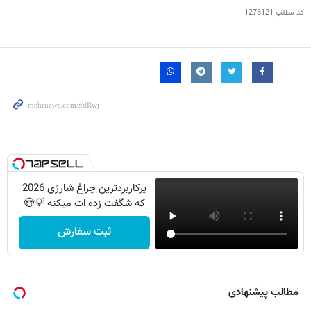
کد مطلب
1276121
پرکاربردترین چراغ شارژی 2026
که شگفت زده ات میکنه 💡😍
ثبت سفارش
مطالب پیشنهادی