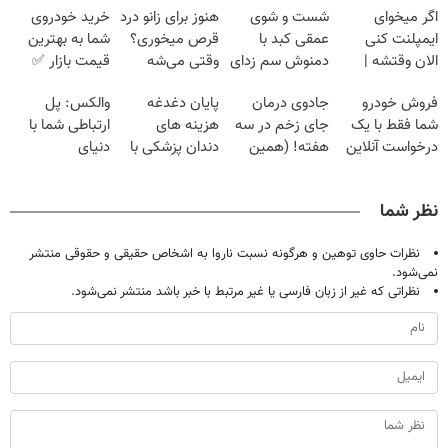
اگر میخوای
شست و شوی
هنوز برای زانو درد
خرید خودروی
ایمپلنت کنی
عمقی کبد با
قرص میخوری؟
شما به بهترین
الان وقتشه |
دمنوش سم زدای
وقتی می‌شه
قیمت بازار ✅
فقط با ۲۵
گیاهی
بدون عمل
فروش خودرو
جادوی درمان
پایان دغدغه
والکس: پل
میلیون تومان!!!
درمانش کرد؟؟؟؟
شما فقط با یک
جای زخم در سه
هزینه های
ارتباطی شما با
درخواست آنلاین
هفته! (همین
دندان پزشکی با
دنیای
✔
حالا رایگان
پک سفید کننده
سرمایه‌گذاری
صحبت کنید)
خانگی
دیجیتال
نظر شما
نظرات حاوی توهین و هرگونه نسبت ناروا به اشخاص حقیقی و حقوقی منتشر
نمی‌شود.
نظراتی که غیر از زبان فارسی یا غیر مرتبط با خبر باشد منتشر نمی‌شود.