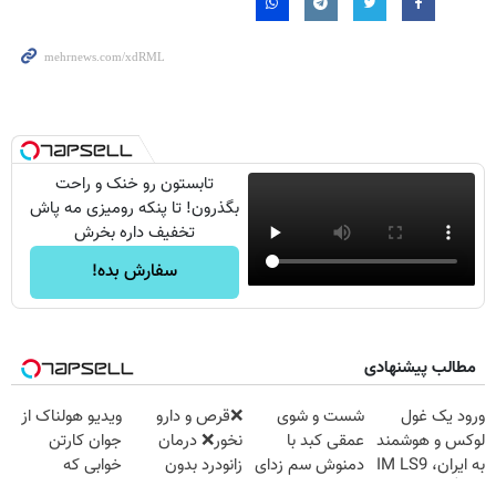
تابستون رو خنک و راحت
بگذرون! تا پنکه رومیزی مه پاش
تخفیف داره بخرش
سفارش بده!
مطالب پیشنهادی
ورود یک غول
شست و شوی
❌قرص‌ و دارو
ویدیو هولناک از
لوکس و هوشمند
عمقی کبد با
نخور❌ درمان
جوان کارتن
به ایران، IM LS9
دمنوش سم زدای
زانودرد بدون
خوابی که
رسماً رونمایی شد
گیاهی
قرص
میلیاردر شد.