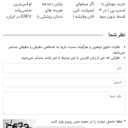
خرید موبایل با
اگر میخوای
پایان دغدغه
لوکس‌ترین
آموزش رایگان
اسنپ پی | در ۴
ایمپلنت کنی
هزینه های
شاسی‌بلند
قسط بدون سود
الان وقتشه |
دندان پزشکی با
EREV در ایران،
و کارمزد!
فقط با ۲۵
پک سفید کننده
توسط نیکا موتور
میلیون تومان!!!
خانگی
رونمایی شد!
نظر شما
نظرات حاوی توهین و هرگونه نسبت ناروا به اشخاص حقیقی و حقوقی منتشر
نمی‌شود.
نظراتی که غیر از زبان فارسی یا غیر مرتبط با خبر باشد منتشر نمی‌شود.
*
لطفا حاصل عبارت را در جعبه متن روبرو وارد کنید