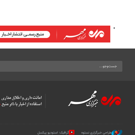
طراحی خبرگزاری نستوه
گرافیک: استودیو پیکسل