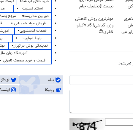
خرید طلای آب شده
قیمت مو
کن
نیست!(تخفیف جام
استند تسلیت
مدا
جهانی)
دوربین مداربسته
مرجع پاسخ 
اغری
موثرترین روش کاهش
فروش مواد شیمیایی
قی
زش
وزن گیاهی! 5تا۷کیلو
قطعات لباسشویی
آموزشگ
یسوزی را 3برابر می
لاغری😍
بلیط هواپیما
پر
نمایندگی بوش در تهران
بهت
آموزشگاه زبان ملل
قیمت و خرید سمعک نامرئی
نمی‌شود.