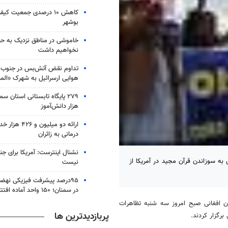
کاهش ۱۰ درصدی جمعیت کی
بوشهر
خاموشی در مناطق نزدیک به ح
نخواهیم داشت
تداوم نقض آتش‌بس در جنوب ل
هوایی ارسرائیل به شهرک «الم
هزار دانش‌آموز
ارائه دو میلیون
درمانی به زائران
نشنال اینترست: آمریکا برای جن
ه سوزاندن قرآن مجید در آمریکا از
نیست
۹۵درصد پیشرفت فیزیکی نه
در سمنان؛ ۱۵۰ واحد آماده افتتاح است
ان افغانی صبح امروز سه شنبه تظاهرات
پربازدیدترین ها
رگزار کردند.