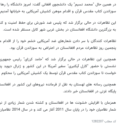
در همین حال "محمد نسیم" یک دانشجوی افغانی گفت: امروز دانشگاه را رها ک
سوزاندن کتاب مقدس قرآن و اقدام موهن کشیش آمریکایی به خیابانها آمدیم و
این تظاهرات در حالی برگزار شد که پلیس ضد شورش برای حفظ امنیت و کنت
به بزرگترین دانشگاه افغانستان در بخش غربی شهر کابل مستقر شده است.
تظاهرات کنندگان با سر دادن شعارهای ضد آمریکایی خشم خود را از اقدام م
پنجمین روز تظاهرات مردم افغانستان در اعتراض به سوزاندن قرآن بود.
همچنین این تظاهرات در حالی برگزار شد که "حامد کرزای" رئیس جمهوری 
نشستی با حضور "کارل آیکنبری" سفیر آمریکا در این کشور و ژنرال دیوید پ
خواست تا سوزاندن کتاب مقدس قرآن توسط یک کشیش آمریکایی را محکوم ک
همچنین رسانه های لهستان به نقل از فرمانده نیروهای این کشور در افغانس
پایگاه غزنی در افغانستان خبر دادند.
همزمان با افزایش خشونت ها در افغانستان و کشته شدن شمار زیادی از نی
شمار نظامیان خود را در پایان سال 2011 آغاز می کند و در سال 2014 نظامیان این کشور به طور کامل خارج می شوند.
کد مطلب
1282207