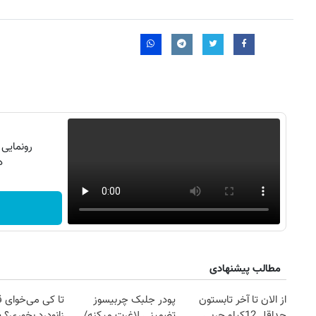
رونمایی
دن
روزنامه‌های اقتصادی چهارشنبه ۱۴ مرداد ۱۴۰۵
روزنامه
مطالب پیشنهادی
از الان تا آخر تابستون
پودر جلبک چربیسوز
تا کی می‌خوای 
حداقل 12کیلو چربی
تضمینی لاغرت میکنه/
زانودرد بخوری؟ ی