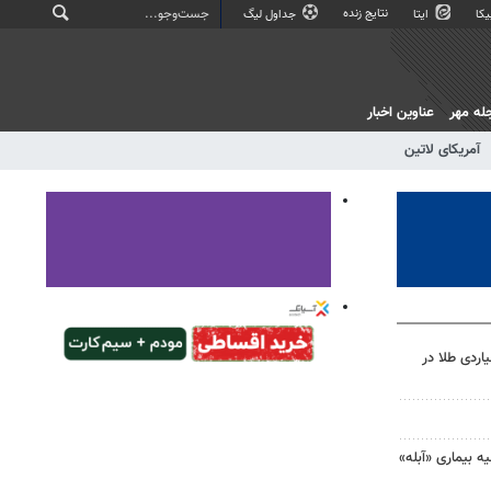
نتایج زنده
کا
ایتا
جداول لیگ
له مهر
عناوین اخبار
آمریکای لاتین
رق به سرقت ۳۵ میلیاردی طلا در
 بیماری «آبله»