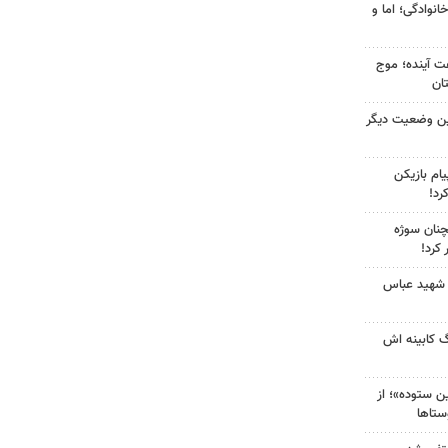
انوادگی؛ اما و
 کشور در ۷۲ ساعت آینده؛ موج
ین وضعیت دیگر
ام بازیکن
رد!
چنان سوژه
کرد!
 شهید عباس
گ کابینه اش
 ستوده»؛ از
ستاها