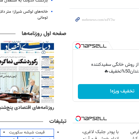
بازگشت اندونگ به استقلال م
خانه‌های لوکس شیراز؛ متر دلار
تومانی
صفحه اول روزنامه‌ها
 از روش خانگی سفیدکننده
دان50%تخفیف🔥
تخفیف ویژه!
‌های ورزشی پنج‌شنبه ۱۵ مرداد ۱۴۰۵
روزنامه‌های اقتصادی پنج‌شنبه ۱۵ مرداد ۰۵
تبلیغات
قرص
با پودر جلبک لاغری،
قیمت شیشه سکوریت
کبار
اندام خوش فرم آرزو