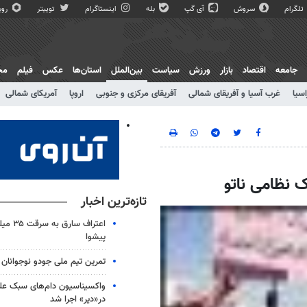
تلگرام
سروش
آی گپ
بله
اینستاگرام
توییتر
روبی
جامعه
اقتصاد
بازار
ورزش
سیاست
بین‌الملل
استان‌ها
عکس
فیلم
مج
اسیا
غرب آسیا و آفریقای شمالی
آفریقای مرکزی و جنوبی
اروپا
آمریکای شمالی
ک نظامی ناتو
تازه‌ترین اخبار
اعتراف سا
پیشوا
تمرین تیم ملی جودو نوجوانان
واکسیناسیون دام‌های سبک علیه
در«دیر» اجرا شد