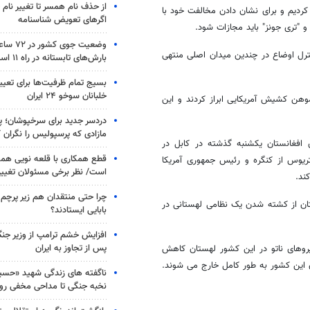
از حذف نام همسر تا تغییر نام خ
ردیم و برای نشان دادن مخالفت خود با
اگرهای تعویض شناسنامه
 "تری جونز" باید مجازات شود.
وضعیت جوی
رل اوضاع در چندین میدان اصلی منتهی
بارش‌های تابستانه در راه ۱۱ استان
بسیج تمام ظرفیت‌ها برای تعی
خلبانان سوخو ۲۴ ایران
وهن کشیش آمریکایی ابراز کردند و این
دردسر جدید برای سرخپوشان؛ پی
مازادی که پرسپولیس را نگران ک
افغانستان یکشنبه گذشته در کابل در
قطع همکاری با قلعه نویی هم
تریوس از کنگره و رئیس جمهوری آمریکا
است/ نظر برخی مسئولان تغییر 
ند.
چرا حتی منتقدان هم زیر پرچم
تان از کشته شدن یک نظامی لهستانی در
بابایی ایستادند؟
افزایش خشم ترامپ از وزیر جن
پس از تجاوز به ایران
روهای ناتو در این کشور لهستان کاهش
ناگفته های زندگی شهید «حسین
نخبه جنگی تا مداحی مخفی رو