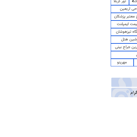
کت
تور کربلا
حی اربعین
معتبر پزشکان
مت ایمپلنت
اه تیزهوشان
شین هتل
رین جراح بینی
مهرینو